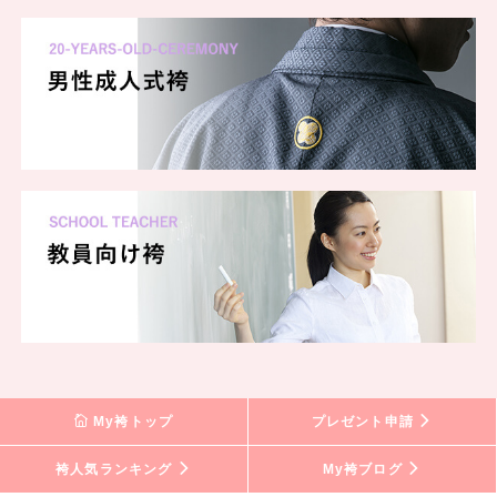
My袴トップ
プレゼント申請
袴人気ランキング
My袴ブログ