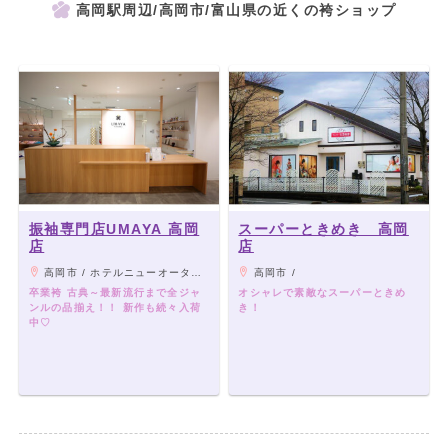
高岡駅周辺/高岡市/富山県の近くの袴ショップ
振袖専門店UMAYA 高岡
スーパーときめき 高岡
店
店
高岡市 / ホテルニューオータニ高岡の地下駐車場Timesに停めていただくと駐車料金は無料
高岡市 /
卒業袴 古典～最新流行まで全ジャ
オシャレで素敵なスーパーときめ
ンルの品揃え！！ 新作も続々入荷
き！
中♡