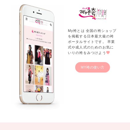
My袴とは 全国の袴ショップ
を掲載する日本最大級の袴
ポータルサイトです。 卒業
式や成人式のためのお気に
いりの袴をみつけよう
MY袴の使い方