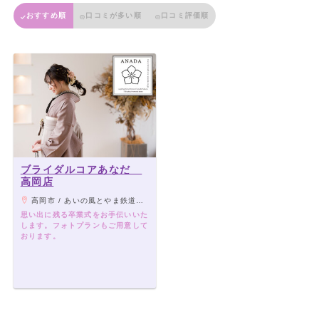
おすすめ順
口コミが多い順
口コミ評価順
ブライダルコアあなだ
高岡店
高岡市 / あいの風とやま鉄道 高岡駅から車で5分
思い出に残る卒業式をお手伝いいた
します。フォトプランもご用意して
おります。