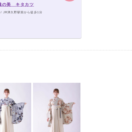
織の美 キタカツ
 / JR津久野駅前から徒歩1分