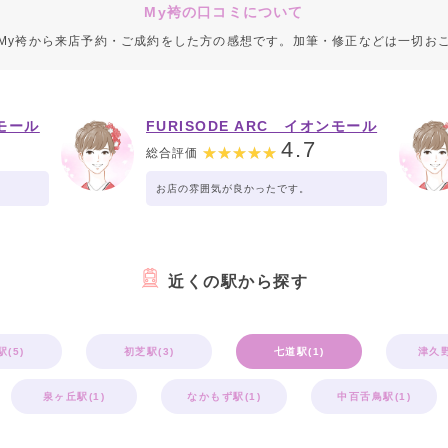
My袴の口コミについて
My袴から来店予約・ご成約をした方の感想です。加筆・修正などは一切お
ンモール
FURISODE ARC イオンモール
堺鉄砲町店
4.7
総合評価
お店の雰囲気が良かったです。
近くの駅から探す
(5)
初芝駅(3)
七道駅(1)
津久野
泉ヶ丘駅(1)
なかもず駅(1)
中百舌鳥駅(1)