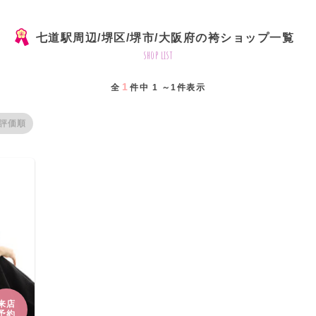
七道駅周辺/堺区/堺市/大阪府の袴ショップ一覧
shop list
1
全
件中 1 ～1件表示
評価順
来店
予約