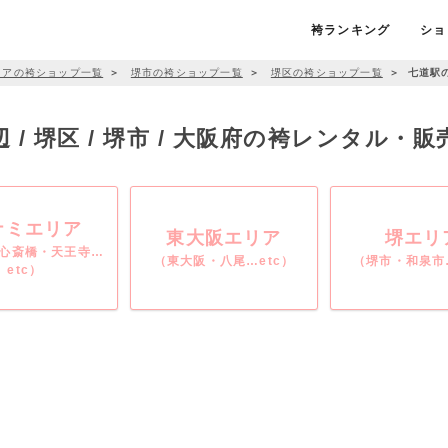
袴ランキング
ショ
リアの袴ショップ一覧
＞
堺市の袴ショップ一覧
＞
堺区の袴ショップ一覧
＞
七道駅
 / 堺区 / 堺市 / 大阪府の袴レンタル・
ナミエリア
東大阪エリア
堺エリ
心斎橋・天王寺…
（東大阪・八尾…etc）
（堺市・和泉市…
etc）