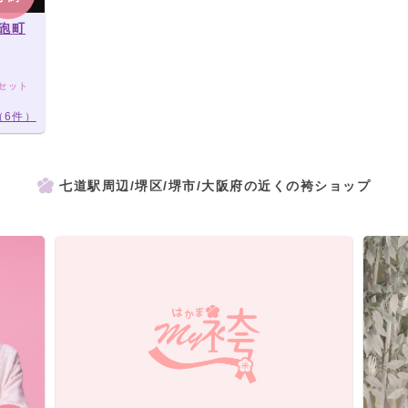
鉄砲町
セット
（6件）
七道駅周辺/堺区/堺市/大阪府の近くの袴ショップ