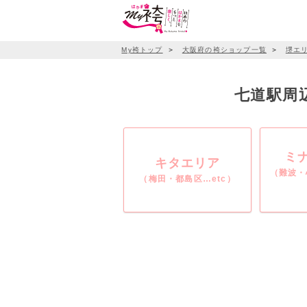
My袴トップ
＞
大阪府の袴ショップ一覧
＞
堺エ
七道駅周辺
ミ
キタエリア
（難波・
（梅田・都島区…etc）