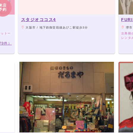
来店
予約
スタジオココス4
FUR
大阪市 / 地下鉄御堂筋線あびこ駅徒歩3分
堺市
モットー
古典柄
レンタル
79件）