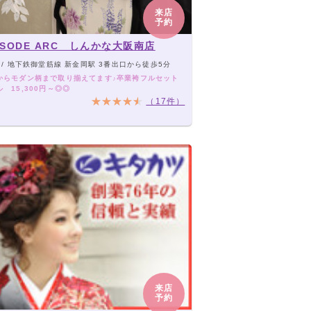
来店
予約
ISODE ARC しんかな大阪南店
 / 地下鉄御堂筋線 新金岡駅 3番出口から徒歩5分
からモダン柄まで取り揃えてます♪卒業袴フルセット
 15,300円～◎◎
（17件）
来店
予約