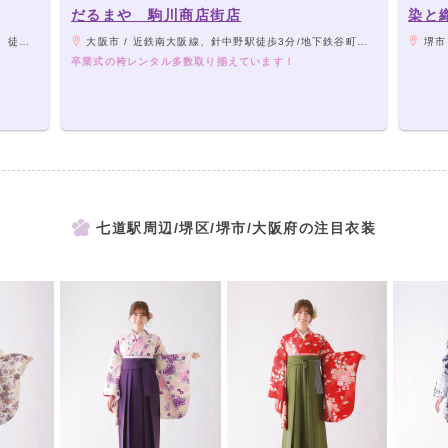
だるまや 駒川商店街店
染と
30秒
大阪市 / 近鉄南大阪線、針中野駅徒歩3分/地下鉄谷町線 駒川中野駅徒歩5分
堺市
卒業式の袴レンタル多数取り揃えています！
七道駅周辺/堺区/堺市/大阪府の注目衣装