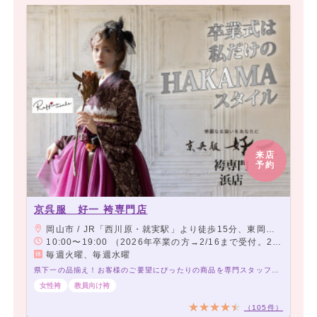
来店
予約
京呉服 好一 袴専門店
岡山市 / JR「西川原・就実駅」より徒歩15分、東岡山線「浜（岡山プラザホテル前）」停留所より徒歩1分
10:00〜19:00 （2026年卒業の方→2/16まで受付。2/17〜3/31の間は衣装展示なし。2027年卒業生の受付は4/2〜となります。）
毎週火曜、毎週水曜
県下一の品揃え！お客様のご要望にぴったりの商品を専門スタッフがご案内いたします。
女性袴
教員向け袴
（105件）