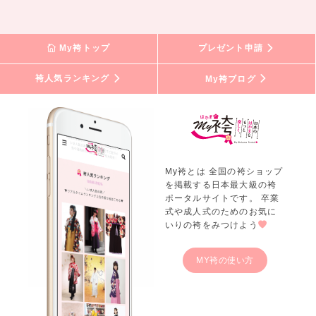
My袴トップ
プレゼント申請
袴人気ランキング
My袴ブログ
My袴とは 全国の袴ショップ
を掲載する日本最大級の袴
ポータルサイトです。 卒業
式や成人式のためのお気に
いりの袴をみつけよう
MY袴の使い方