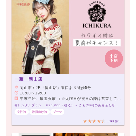
来店
予約
一蔵 岡山店
岡山市 / JR「岡山駅」東口より徒歩5分
10:00〜19:00
年末年始、毎週火曜 （※火曜日が祝日の際は営業しています。）
袴レンタルプラン ￥20,000（税込）～ きもの×袴の組み合わせは21,000通り以上！アナタだけの袴コーデで最高の卒業式を！
女性袴
教員向け袴
ブーツ
（99件）