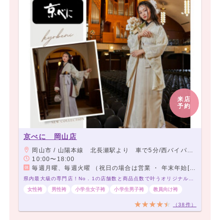
来店
予約
京べに 岡山店
岡山市 / 山陽本線 北長瀬駅より 車で5分/西バイパス沿い 岡山ドームから5分
10:00〜18:00
毎週月曜、毎週火曜 （祝日の場合は営業 ・ 年末年始[1月2日3日除く] ・ 成人式前後4日間は当店着付会場の為準備になります。電話のみの対応となります。（メール予約不可）））
県内最大級の専門店！No．1の店舗数と商品点数で叶うオリジナルStyle☆
女性袴
男性袴
小学生女子袴
小学生男子袴
教員向け袴
（38件）