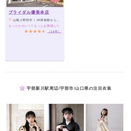
ブライダル優美本店
山陽小野田市 / JR厚狭駅から徒歩10分/山陽自動車道小野田インターから8分/埴生インターから10分
もっとかわいく!!もっとお洒落に!!
（14件）
宇部新川駅周辺/宇部市/山口県の注目衣装