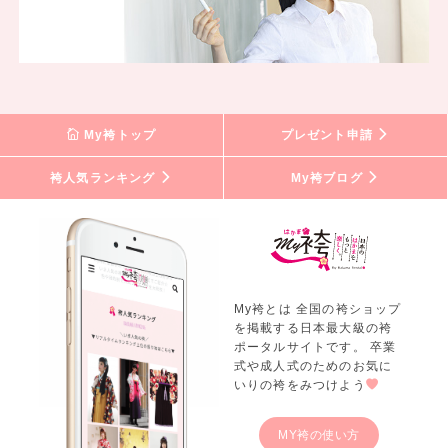
My袴トップ
プレゼント申請
袴人気ランキング
My袴ブログ
My袴とは 全国の袴ショップ
を掲載する日本最大級の袴
ポータルサイトです。 卒業
式や成人式のためのお気に
いりの袴をみつけよう
MY袴の使い方