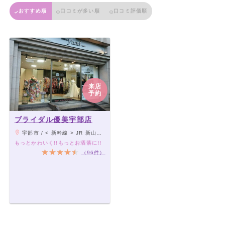
おすすめ順
口コミが多い順
口コミ評価順
来店
予約
ブライダル優美宇部店
宇部市 / < 新幹線 > JR 新山口駅より 白鳥号バス（約 45 分）で、 JR 宇部新川駅バス停下車、徒歩 5 分 JR 新山口駅より JR 宇部線（約 50 分）で、宇部新川駅下車、徒歩 5 分 < 電車 > JR 宇部新川駅（宇部線）より徒歩 5 分 JR 宇部駅（山陽本線）よりタクシー 20 分 < お車 > 山陽自動車道 宇部 IC より約 10 分
もっとかわいく!!もっとお洒落に!!
（96件）