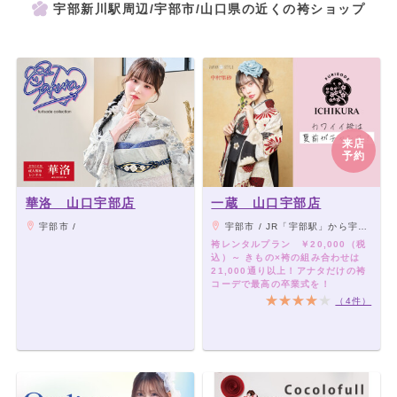
宇部新川駅周辺/宇部市/山口県の近くの袴ショップ
来店
予約
華洛 山口宇部店
一蔵 山口宇部店
宇部市 /
宇部市 / JR「宇部駅」から宇部市交通局バス10分 「ゆめタウン宇部」下車
袴レンタルプラン ￥20,000（税
込）～ きもの×袴の組み合わせは
21,000通り以上！アナタだけの袴
コーデで最高の卒業式を！
（4件）