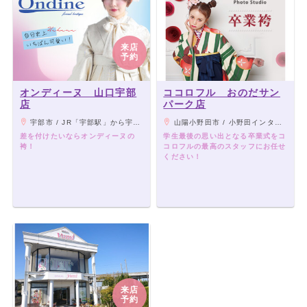
来店
予約
オンディーヌ 山口宇部
ココロフル おのだサン
店
パーク店
宇部市 / JR「宇部駅」から宇部市交通局バス10分 「ゆめタウン宇部」下車
山陽小野田市 / 小野田インターから車で10分
差を付けたいならオンディーヌの
学生最後の思い出となる卒業式をコ
袴！
コロフルの最高のスタッフにお任せ
ください！
来店
予約