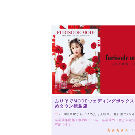
ふりそでMODEウェディングボックス
めタウン徳島店
/ JR徳島駅から『ゆめたうん徳島』直行便で25分
卒業式年間施工数約8,000名！卒業式の日程が未定
可能です！
（