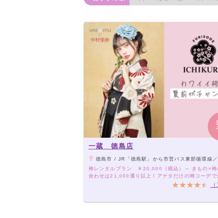
一蔵 徳島店
徳島市 / JR「徳島駅」から市営バス東部循環線／南海フェリー線東回り「中洲大橋」下車徒歩5分 ★お車の場合：徳島中州インターから5分、イオンモー
袴レンタルプラン ￥20,000（税込）～ きもの×
合わせは21,000通り以上！アナタだけの袴コーデ
卒業式を！
（