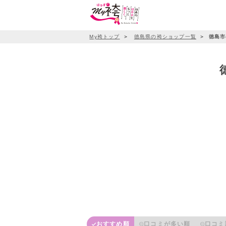
My袴トップ
＞
徳島県の袴ショップ一覧
＞
徳島市
おすすめ順
口コミが多い順
口コミ