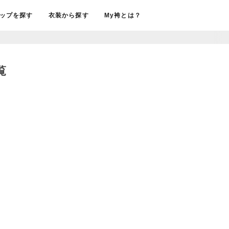
ップを探す
衣装から探す
My袴とは？
覧