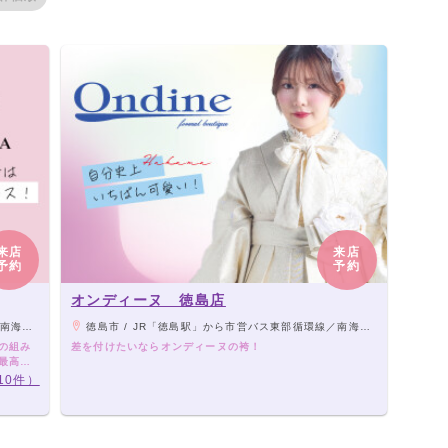
来店
来店
予約
予約
オンディーヌ 徳島店
ル徳島から3分
徳島市 / JR「徳島駅」から市営バス東部循環線／南海フェリー線東回り「中洲大橋」下車徒歩5分 ★お車の場合：徳島中州インターから5分、イオンモール徳島から3分
袴の組み
差を付けたいならオンディーヌの袴！
で最高の
10件）