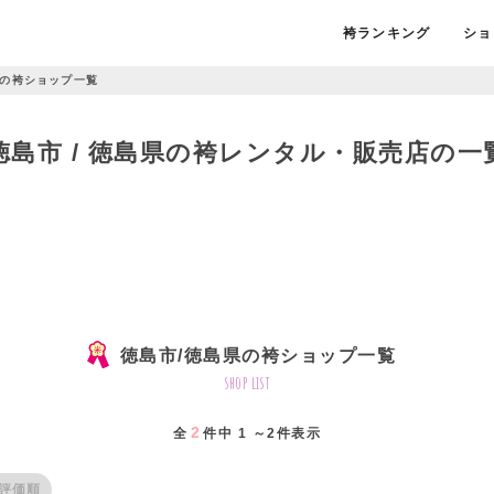
袴ランキング
ショ
の袴ショップ一覧
徳島市 / 徳島県の袴レンタル・販売店の一
徳島市/徳島県の袴ショップ一覧
shop list
2
全
件中 1 ～2件表示
評価順