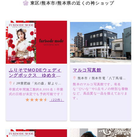
東区/熊本市/熊本県の近くの袴ショップ
ふりそでMODEウェディ
マルコ写真館
ングボックス ゆめタウ
熊本市 / 熊本市電「八丁馬場」電停前
ン光の森店
/ JR豊肥線「光の森」駅より徒歩3分
熊本のマルコ写真館です。有名
な’’ひいな’’や1点モノの特別な着物
卒業式年間施工数約8,000名！卒業
など、高品質な一品を揃えておりま
式の日程が未定でも予約可能です！
す。
（22件）