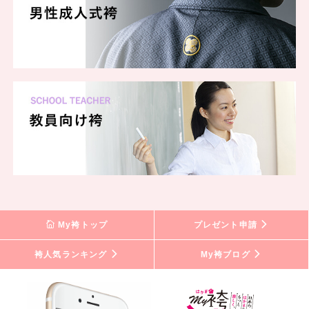
My袴トップ
プレゼント申請
袴人気ランキング
My袴ブログ