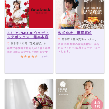
ふりそでMODEウェディ
株式会社 堤写真館
ングボックス 熊本本店
熊本市 / 熊本交通センターより徒歩8分/熊本市電通町筋駅から徒歩7分
熊本市 / 市電「通町筋駅」から下通り徒歩2分
昭和13年創業の堤写真館が、あな
たにぴったりの1着をコーディネー
卒業式年間施工数約8,000名！卒業
トします。
式の日程が未定でも予約可能です！
（54件）
来店
予約