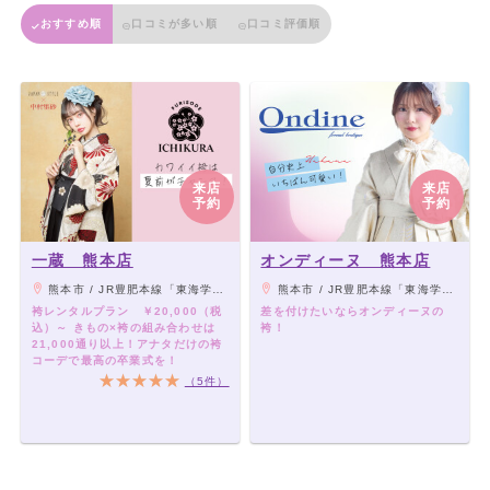
おすすめ順
口コミが多い順
口コミ評価順
来店
来店
予約
予約
一蔵 熊本店
オンディーヌ 熊本店
熊本市 / JR豊肥本線「東海学園前駅」「竜田口駅」よりバス、「上南部入口」下車
熊本市 / JR豊肥本線「東海学園前駅」「竜田口駅」よりバス、「上南部入口」下車
袴レンタルプラン ￥20,000（税
差を付けたいならオンディーヌの
込）～ きもの×袴の組み合わせは
袴！
21,000通り以上！アナタだけの袴
コーデで最高の卒業式を！
（5件）