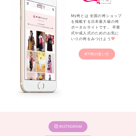
My袴とは 全国の袴ショップ
を掲載する日本最大級の袴
ポータルサイトです。 卒業
式や成人式のためのお気に
いりの袴をみつけよう
MY袴の使い方
INSTAGRAM