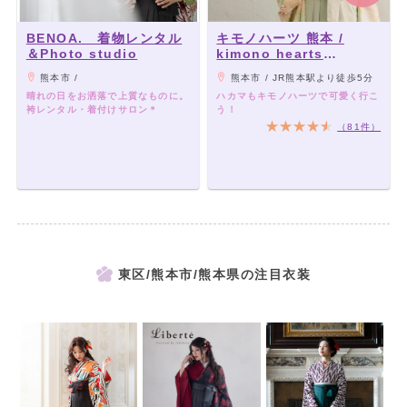
BENOA. 着物レンタル
キモノハーツ 熊本 /
＆Photo studio
kimono hearts
Kumamoto
熊本市 /
熊本市 / JR熊本駅より徒歩5分
晴れの日をお洒落で上質なものに。
ハカマもキモノハーツで可愛く行こ
袴レンタル・着付けサロン＊
う！
（81件）
東区/熊本市/熊本県の注目衣装