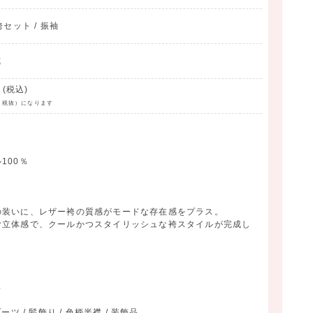
/袴セット / 振袖
式
(税込)
円（税抜）になります
％
100％
の装いに、レザー袴の質感がモードな存在感をプラス。
む立体感で、クールかつスタイリッシュな袴スタイルが完成し
袢
具
ツ / 髪飾り / 色柄半襟 / 装飾品