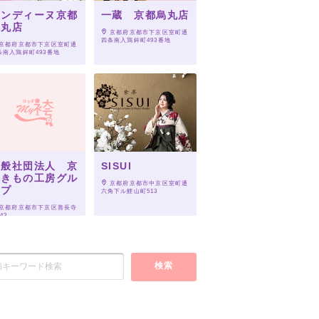
オンディーヌ京都
一蔵 京都烏丸店
烏丸店
 京都府京都市下京区室町通
四条南入鶏鉾町493番地
 京都府京都市下京区室町通
条南入鶏鉾町493番地
一般社団法人 京
SISUI
都きもの工房グル
 京都府京都市中京区室町通
ープ
六角下ル鯉山町513
 京都府京都市下京区善長寺
43
検索