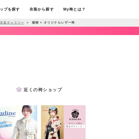
ップを探す
衣装から探す
My袴とは？
衣装ギャラリー
＞
楊柳 × オリジナルレザー袴
近くの袴ショップ