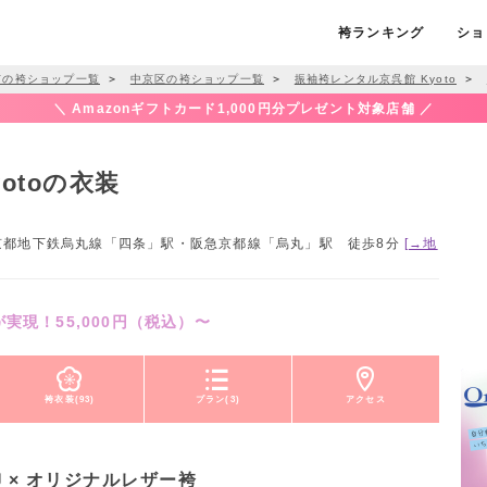
袴ランキング
ショ
市の袴ショップ一覧
＞
中京区の袴ショップ一覧
＞
振袖袴レンタル京呉館 Kyoto
＞
＼ Amazonギフトカード1,000円分プレゼント対象店舗 ／
otoの衣装
 / 京都地下鉄烏丸線「四条」駅・阪急京都線「烏丸」駅 徒歩8分
[→地
実現！55,000円（税込）〜
袴衣装(93)
プラン(3)
アクセス
 × オリジナルレザー袴