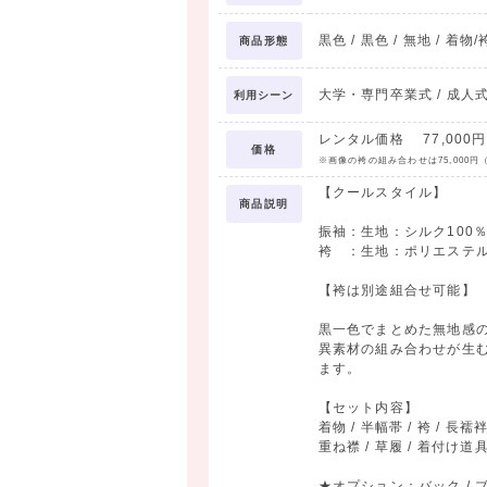
黒色 / 黒色 / 無地 / 着物
商品形態
大学・専門卒業式 / 成人
利用シーン
レンタル価格 77,000円 
価格
※画像の袴の組み合わせは75,000
【クールスタイル】
商品説明
振袖：生地：シルク100
袴 ：生地：ポリエステル
【袴は別途組合せ可能】
黒一色でまとめた無地感
異素材の組み合わせが生
ます。
【セット内容】
着物 / 半幅帯 / 袴 / 長襦
重ね襟 / 草履 / 着付け道
★オプション：バック / ブー