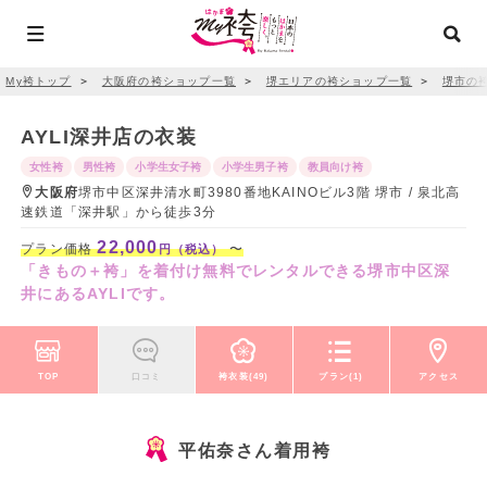
My袴トップ
＞
大阪府の袴ショップ一覧
＞
堺エリアの袴ショップ一覧
＞
堺市の
AYLI深井店の衣装
女性袴
男性袴
小学生女子袴
小学生男子袴
教員向け袴
大阪府
堺市中区深井清水町3980番地KAINOビル3階 堺市 / 泉北高
速鉄道「深井駅」から徒歩3分
22,000
プラン価格
〜
円（税込）
「きもの＋袴」を着付け無料でレンタルできる堺市中区深
井にあるAYLIです。
TOP
口コミ
袴衣装(49)
プラン(1)
アクセス
平佑奈さん着用袴