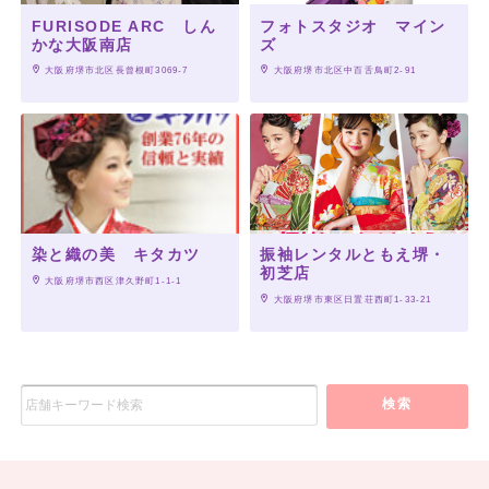
FURISODE ARC しん
フォトスタジオ マイン
かな大阪南店
ズ
 大阪府堺市北区長曾根町3069-7
 大阪府堺市北区中百舌鳥町2-91
染と織の美 キタカツ
振袖レンタルともえ堺・
初芝店
 大阪府堺市西区津久野町1-1-1
 大阪府堺市東区日置荘西町1-33-21
検索