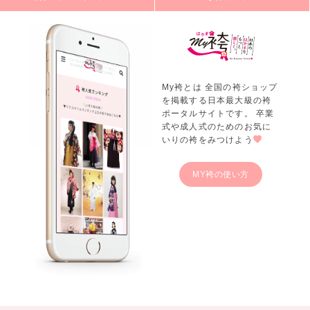
My袴とは 全国の袴ショップ
を掲載する日本最大級の袴
ポータルサイトです。 卒業
式や成人式のためのお気に
いりの袴をみつけよう
MY袴の使い方