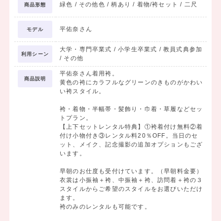
緑色 / その他色 / 柄あり / 着物/袴セット / 二尺
商品形態
平佑奈さん
モデル
大学・専門卒業式 / 小学生卒業式 / 教員式典参加
利用シーン
/ その他
平佑奈さん着用袴。
商品説明
黄色の袴にカラフルなグリーンのきものがかわい
い袴スタイル。
袴・着物・半幅帯・髪飾り・巾着・草履などセッ
トプラン。
【上下セットレンタル特典】①袴着付け無料②着
付け小物付き③レンタル料20％OFF。当日のセ
ット、メイク、記念撮影の追加オプションもござ
います。
早朝のお仕度も受付けています。（早朝料金要）
衣裳は小振袖＋袴、中振袖＋袴、訪問着＋袴の３
スタイルからご希望のスタイルをお選びいただけ
ます。
袴のみのレンタルも可能です。