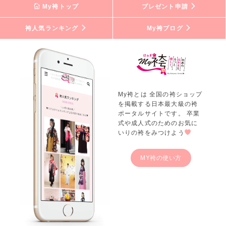
My袴トップ
プレゼント申請
袴人気ランキング
My袴ブログ
My袴とは 全国の袴ショップ
を掲載する日本最大級の袴
ポータルサイトです。 卒業
式や成人式のためのお気に
いりの袴をみつけよう
MY袴の使い方