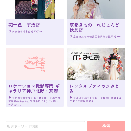
花十色 宇治店
京都きもの れじぇんど
伏見店
 京都府宇治市莵道平町28-1
 京都府京都市伏見区竹田浄菩提院町310
ロケーション撮影専門 ギ
レンタルブティックみと
ャラリア神戸北野・京都
み
 京都府京都市東山区下弁天町（京都エリ
 京都府京都市下京区上珠数屋町通り東洞
ア撮影の場合のお仕度場所です）ご相談は
院東入る花屋町388
神戸店にて
検索