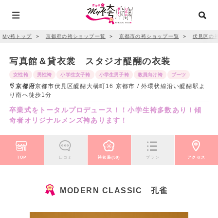
My袴トップ
＞
京都府の袴ショップ一覧
＞
京都市の袴ショップ一覧
＞
伏見区の
写真館＆貸衣裳 スタジオ醍醐の衣装
女性袴
男性袴
小学生女子袴
小学生男子袴
教員向け袴
ブーツ
京都府
京都市伏見区醍醐大構町16 京都市 / 外環状線沿い醍醐駅よ
り南へ徒歩1分
卒業式をトータルプロデュース！！小学生袴多数あり！傾
奇者オリジナルメンズ袴あります！
TOP
口コミ
袴衣装(50)
プラン
アクセス
MODERN CLASSIC 孔雀