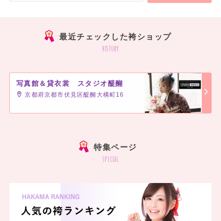
最近チェックした袴ショップ
history
写真館＆貸衣裳 スタジオ醍醐
京都府京都市伏見区醍醐大構町16
]
特集ページ
special