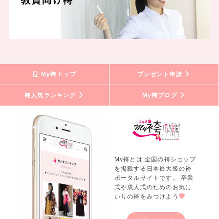
My袴トップ
プレゼント申請
袴人気ランキング
My袴ブログ
My袴とは 全国の袴ショップ
を掲載する日本最大級の袴
ポータルサイトです。 卒業
式や成人式のためのお気に
いりの袴をみつけよう