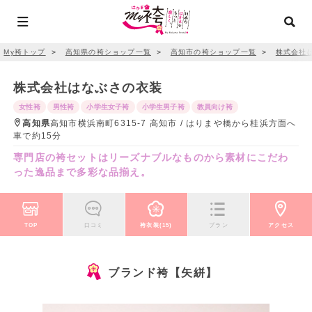
My袴トップ
＞
高知県の袴ショップ一覧
＞
高知市の袴ショップ一覧
＞
株式会社
株式会社はなぶさの衣装
女性袴
男性袴
小学生女子袴
小学生男子袴
教員向け袴
高知県
高知市横浜南町6315-7 高知市 / はりまや橋から桂浜方面へ
車で約15分
専門店の袴セットはリーズナブルなものから素材にこだわ
った逸品まで多彩な品揃え。
TOP
口コミ
袴衣装(15)
プラン
アクセス
ブランド袴【矢絣】