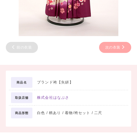
前の衣装
次の衣装
ブランド袴【矢絣】
商品名
株式会社はなぶさ
取扱店舗
白色 / 柄あり / 着物/袴セット / 二尺
商品形態