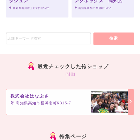
タジュン
ングボックス 高知店
 高知県高知市上町4丁目5-25
 高知県高知市帯屋町1-2-5
検索
最近チェックした袴ショップ
history
株式会社はなぶさ
高知県高知市横浜南町6315-7
]
特集ページ