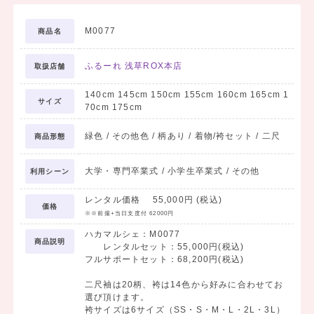
M0077
商品名
ふるーれ 浅草ROX本店
取扱店舗
140cm 145cm 150cm 155cm 160cm 165cm 1
サイズ
70cm 175cm
緑色 / その他色 / 柄あり / 着物/袴セット / 二尺
商品形態
大学・専門卒業式 / 小学生卒業式 / その他
利用シーン
レンタル価格 55,000円 (税込)
価格
※※前撮+当日支度付 62000円
ハカマルシェ：M0077
商品説明
レンタルセット：55,000円(税込)
フルサポートセット：68,200円(税込)
二尺袖は20柄、袴は14色から好みに合わせてお
選び頂けます。
袴サイズは6サイズ（SS・S・M・L・2L・3L）