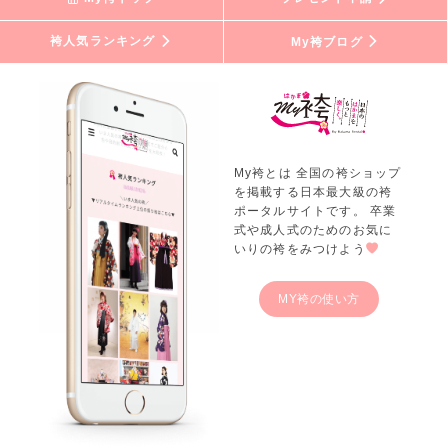
袴人気ランキング
My袴ブログ
My袴とは 全国の袴ショップ
を掲載する日本最大級の袴
ポータルサイトです。 卒業
式や成人式のためのお気に
いりの袴をみつけよう
MY袴の使い方