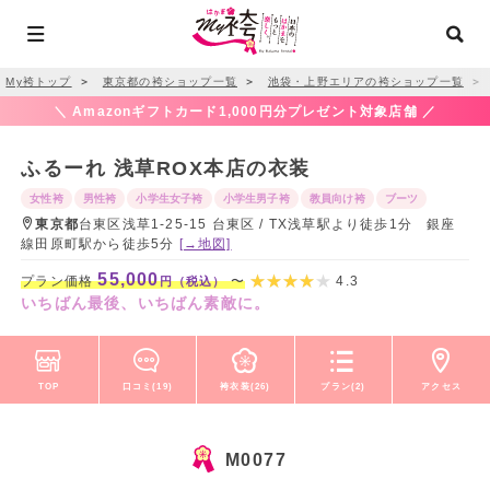
My袴トップ
＞
東京都の袴ショップ一覧
＞
池袋・上野エリアの袴ショップ一覧
＞
＼ Amazonギフトカード1,000円分プレゼント対象店舗 ／
ふるーれ 浅草ROX本店の衣装
女性袴
男性袴
小学生女子袴
小学生男子袴
教員向け袴
ブーツ
東京都
台東区浅草1-25-15 台東区 / TX浅草駅より徒歩1分 銀座
線田原町駅から徒歩5分
[→地図]
55,000
プラン価格
〜
4.3
円（税込）
いちばん最後、いちばん素敵に。
TOP
口コミ(19)
袴衣装(26)
プラン(2)
アクセス
M0077