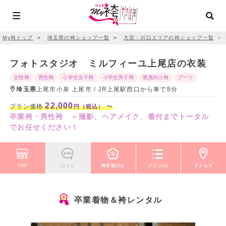
My袴トップ
＞
埼玉県の袴ショップ一覧
＞
大宮・川口エリアの袴ショップ一覧
＞
フォトスタジオ ミルフィーユ上尾店の衣装
女性袴
男性袴
小学生女子袴
小学生男子袴
教員向け袴
ブーツ
埼玉県
上尾市小泉 上尾市 / JR上尾駅西口から車で8分
22,000
プラン価格
〜
円（税込）
卒業袴・男性袴 ～撮影、ヘアメイク、着付までトータル
でお任せください！
TOP
口コミ
袴衣装(21)
プラン(4)
アクセス
卒業着物＆袴レンタル