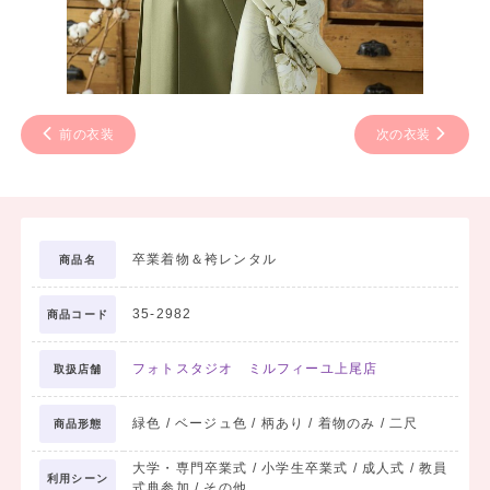
前の衣装
次の衣装
卒業着物＆袴レンタル
商品名
35-2982
商品コード
フォトスタジオ ミルフィーユ上尾店
取扱店舗
緑色 / ベージュ色 / 柄あり / 着物のみ / 二尺
商品形態
大学・専門卒業式 / 小学生卒業式 / 成人式 / 教員
利用シーン
式典参加 / その他