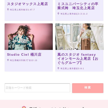
スタジオマックス上尾店
ミスユニバーシティの卒
業式袴 埼玉北上尾店
 埼玉県上尾市春日1-47-7
 埼玉県上尾市緑丘3-3-11-2
Studio Ciel 桶川店
風のスタジオ fantasy
イオンモール上尾店【お
 埼玉県桶川市東2丁目12-13
ぐらグループ】
 埼玉県上尾市愛宕3-8-1
検索