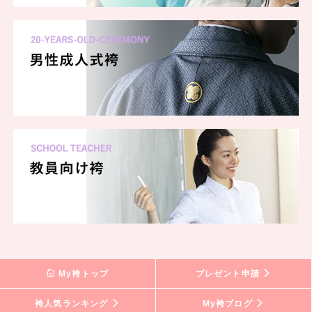
My袴トップ
プレゼント申請
袴人気ランキング
My袴ブログ