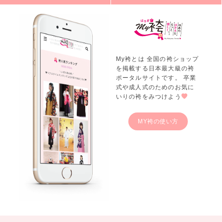
My袴とは 全国の袴ショップ
を掲載する日本最大級の袴
ポータルサイトです。 卒業
式や成人式のためのお気に
いりの袴をみつけよう
MY袴の使い方