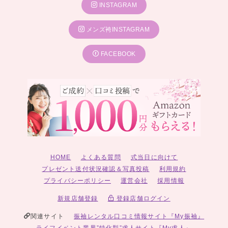
INSTAGRAM
メンズ袴INSTAGRAM
FACEBOOK
HOME
よくある質問
式当日に向けて
プレゼント送付状況確認＆写真投稿
利用規約
プライバシーポリシー
運営会社
採用情報
新規店舗登録
登録店舗ログイン
関連サイト
振袖レンタル口コミ情報サイト『My振袖』
ライフイベント業界”特化型”求人サイト『My求人』