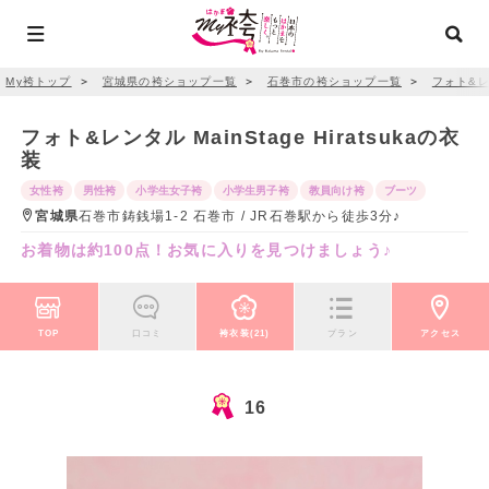
My袴トップ
＞
宮城県の袴ショップ一覧
＞
石巻市の袴ショップ一覧
＞
フォト&レン
フォト&レンタル MainStage Hiratsukaの衣
装
女性袴
男性袴
小学生女子袴
小学生男子袴
教員向け袴
ブーツ
宮城県
石巻市鋳銭場1-2 石巻市 / JR石巻駅から徒歩3分♪
お着物は約100点！お気に入りを見つけましょう♪
TOP
口コミ
袴衣装(21)
プラン
アクセス
16