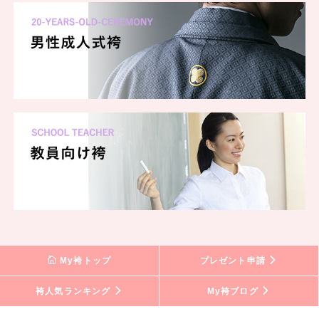
My袴トップ
プレゼント申請
袴人気ランキング
My袴ブログ