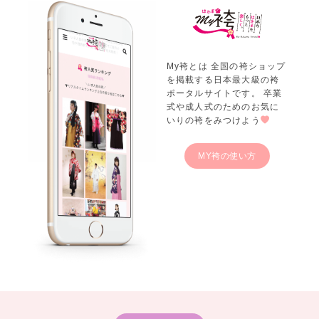
My袴とは 全国の袴ショップ
を掲載する日本最大級の袴
ポータルサイトです。 卒業
式や成人式のためのお気に
いりの袴をみつけよう
MY袴の使い方