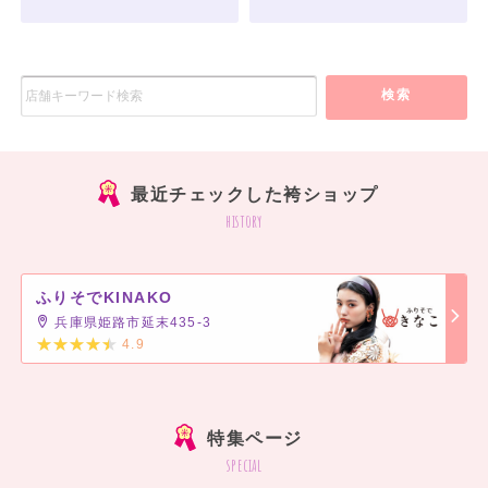
検索
最近チェックした袴ショップ
history
ふりそでKINAKO
兵庫県姫路市延末435-3
4.9
]
特集ページ
special