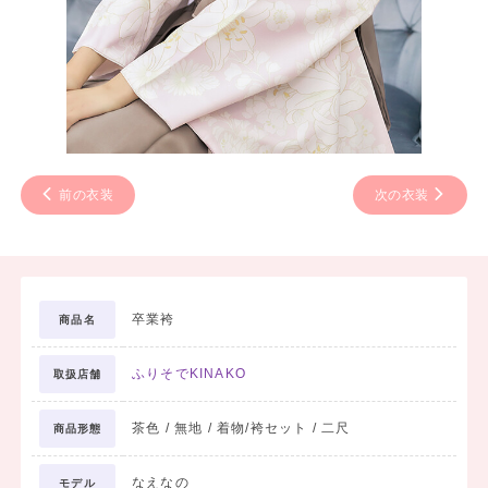
前の衣装
次の衣装
卒業袴
商品名
ふりそでKINAKO
取扱店舗
茶色 / 無地 / 着物/袴セット / 二尺
商品形態
なえなの
モデル