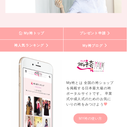
My袴トップ
プレゼント申請
袴人気ランキング
My袴ブログ
My袴とは 全国の袴ショップ
を掲載する日本最大級の袴
ポータルサイトです。 卒業
式や成人式のためのお気に
いりの袴をみつけよう
MY袴の使い方