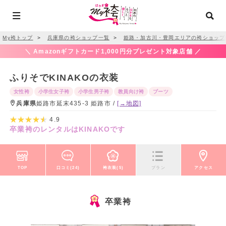
My袴トップ
＞
兵庫県の袴ショップ一覧
＞
姫路・加古川・豊岡エリアの袴ショップ
＼ Amazonギフトカード1,000円分プレゼント対象店舗 ／
ふりそでKINAKOの衣装
女性袴
小学生女子袴
小学生男子袴
教員向け袴
ブーツ
兵庫県
姫路市延末435-3 姫路市 /
[→地図]
4.9
卒業袴のレンタルはKINAKOです
TOP
口コミ(24)
袴衣装(5)
プラン
アクセス
卒業袴