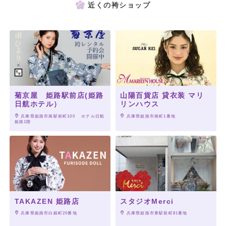
近くの袴ショップ
菊京屋 姫路駅前店(姫路
山陽百貨店 貸衣装 マリ
日航ホテル）
リンハウス
 兵庫県姫路市南駅前町100　 ホテル日航
 兵庫県姫路市南町1番地
姫路1階
TAKAZEN 姫路店
スタジオMerci
 兵庫県姫路市白銀町20番地
 兵庫県姫路市東駅前町81番地