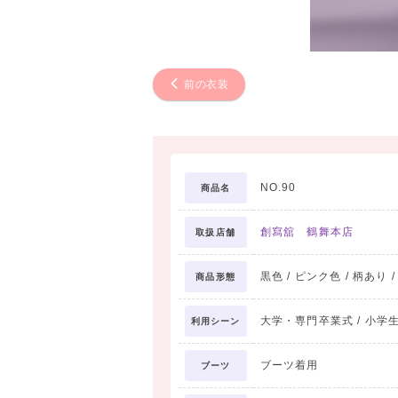
前の衣装
NO.90
商品名
創寫舘 鶴舞本店
取扱店舗
黒色 / ピンク色 / 柄あり 
商品形態
大学・専門卒業式 / 小学
利用シーン
ブーツ着用
ブーツ