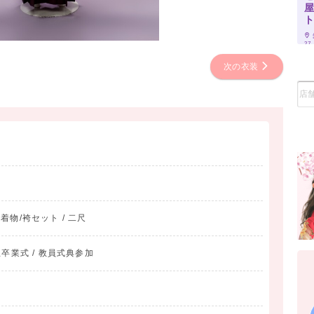
27
次の衣装
/ 着物/袴セット / 二尺
生卒業式 / 教員式典参加