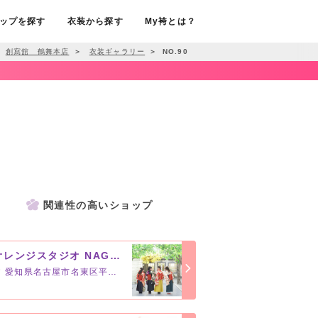
ップを探す
衣装から探す
My袴とは？
創寫舘 鶴舞本店
＞
衣装ギャラリー
＞
NO.90
関連性の高いショップ
オレンジスタジオ NAGOYA
愛知県名古屋市名東区平和が丘3-20