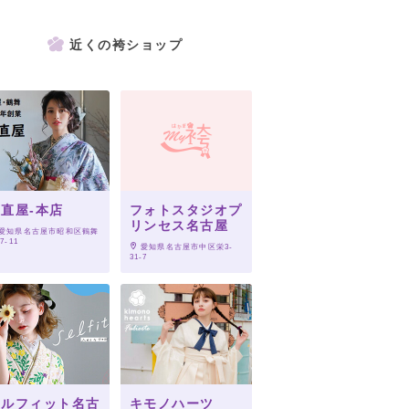
近くの袴ショップ
直屋-本店
フォトスタジオプ
リンセス名古屋
 愛知県名古屋市昭和区鶴舞
17-11
 愛知県名古屋市中区栄3‐
31‐7
セルフィット名古
キモノハーツ