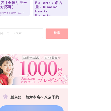
屋店【全国リモー
Fulierte / 名古
ト対応可】
屋 / kimono
hearts
 愛知県名古屋市中区栄3-
Fulierte-
-4
nagoya-
 愛知県名古屋市中区栄３丁
目２７−１
検索
創寫舘 鶴舞本店へ来店予約