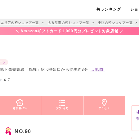
袴ランキング
ショ
屋エリアの袴ショップ一覧
＞
名古屋市の袴ショップ一覧
＞
中区の袴ショップ一覧
＞
＼ Amazonギフトカード1,000円分プレゼント対象店舗 ／
ーツ
 / 地下鉄鶴舞線「鶴舞」駅 6番出口から徒歩約3分
[→地図]
4.7
袴衣装(33)
プラン(2)
アクセス
NO.90