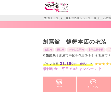
My袴トップ
＞
愛知県の袴ショップ一覧
＞
名古
創寫舘 鶴舞本店の衣装
女性袴
男性袴
小学生女子袴
小学生男子袴
ブ
愛知県
名古屋市中区千代田3-8-9 名古屋市
31,100
プラン価格
〜
円（税込）
撮影料金 平日￥0キャンペーン中！
TOP
口コミ(6)