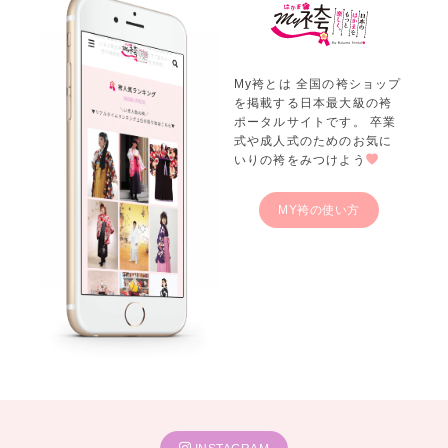
My袴とは 全国の袴ショップ
を掲載する日本最大級の袴
ポータルサイトです。 卒業
式や成人式のためのお気に
いりの袴をみつけよう
MY袴の使い方