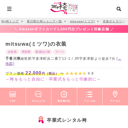
My袴トップ
＞
香川県の袴ショップ一覧
＞
mitsuwa(ミツワ)
＞
衣装ギャラリー
＼ Amazonギフトカード1,000円分プレゼント対象店舗 ／
mitsuwa(ミツワ)の衣装
女性袴
男性袴
教員向け袴
ブーツ
香川県
綾歌郡宇多津町浜二番丁12-1 / JR宇多津駅より徒歩7分
[→
地図]
22,000
プラン価格
〜
4.9
円（税込）
～袴をもっと自由に・卒業式をもっと印象的に～
TOP
口コミ(17)
袴衣装(50)
プラン(2)
アクセス
卒業式レンタル袴