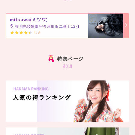
mitsuwa(ミツワ)
香川県綾歌郡宇多津町浜二番丁12-1
4.9
]
特集ページ
special