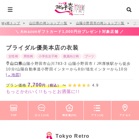
My袴トップ
＞
山口県の袴ショップ一覧
＞
山陽小野田市の袴ショップ一覧
＞
ブ
＼ Amazonギフトカード1,000円分プレゼント対象店舗 ／
ブライダル優美本店の衣装
女性袴
男性袴
小学生女子袴
教員向け袴
ブーツ
山口県
山陽小野田市山川783-3 山陽小野田市 / JR厚狭駅から徒歩
10分/山陽自動車道小野田インターから8分/埴生インターから10分
[→地図]
7,700
プラン価格
〜
4.9
円（税込）
もっとかわいく!!もっとお洒落に!!
TOP
口コミ(14)
袴衣装(50)
プラン(4)
アクセス
Tokyo Retro