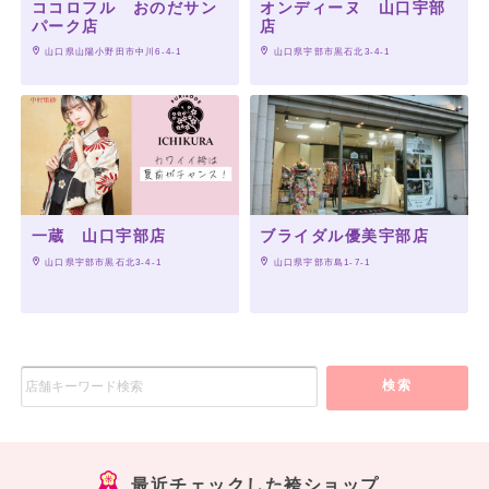
ココロフル おのだサン
オンディーヌ 山口宇部
パーク店
店
 山口県山陽小野田市中川6-4-1
 山口県宇部市黒石北3-4-1
一蔵 山口宇部店
ブライダル優美宇部店
 山口県宇部市黒石北3-4-1
 山口県宇部市島1-7-1
検索
最近チェックした袴ショップ