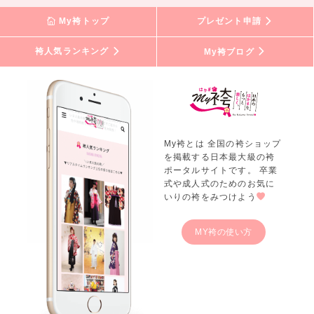
My袴トップ
プレゼント申請
袴人気ランキング
My袴ブログ
My袴とは 全国の袴ショップ
を掲載する日本最大級の袴
ポータルサイトです。 卒業
式や成人式のためのお気に
いりの袴をみつけよう
MY袴の使い方