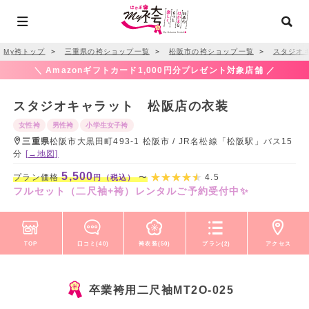
My袴トップ
＞
三重県の袴ショップ一覧
＞
松阪市の袴ショップ一覧
＞
スタジオ
＼ Amazonギフトカード1,000円分プレゼント対象店舗 ／
スタジオキャラット 松阪店の衣装
女性袴
男性袴
小学生女子袴
三重県
松阪市大黒田町493-1 松阪市 / JR名松線「松阪駅」バス15
分
[→地図]
5,500
プラン価格
〜
4.5
円（税込）
フルセット（二尺袖+袴）レンタルご予約受付中✨
TOP
口コミ(40)
袴衣装(50)
プラン(2)
アクセス
卒業袴用二尺袖MT2O-025