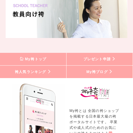
My袴トップ
プレゼント申請
袴人気ランキング
My袴ブログ
My袴とは 全国の袴ショップ
を掲載する日本最大級の袴
ポータルサイトです。 卒業
式や成人式のためのお気に