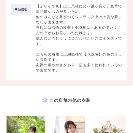
【ふりそで袴】は二尺袖に比べ袖が長く、豪華で
商品説明
高品質なものが多いため、
他のみんなと差がつくワンランク上の上質な着こ
なしが出来ます。
当店には着物の枚数も400枚以上あるのでたくさ
んの中からお選びいただけます。
成人式と同じようにこだわりたい方にオススメで
す。
こちらの着物は正絹振袖で【花浅葱】の色の珍し
い着物です。
友禅の華やかさがあり、箔も多く使われているの
で豪華です。
この店舗の他の衣装