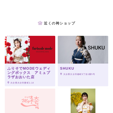
近くの袴ショップ
ふりそでMODEウェディ
SHUKU
ングボックス アミュプ
 大分県大分市都町3丁目1番5号
ラザおおいた店
 大分県大分市要町1-14