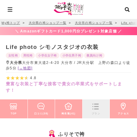
My袴トップ
＞
大分県の袴ショップ一覧
＞
大分市の袴ショップ一覧
＞
Life p
＼ Amazonギフトカード1,000円分プレゼント対象店舗 ／
Life photo シモノスタジオの衣装
女性袴
男性袴
小学生女子袴
小学生男子袴
教員向け袴
大分県
大分市東大道2-4-20 大分市 / JR大分駅 上野の森口より徒
歩5分
[→地図]
4.8
豊富な衣装と丁寧な接客で貴女の卒業式をサポートしま
す！
TOP
口コミ(38)
袴衣装(41)
プラン
アクセス
ふりそで袴