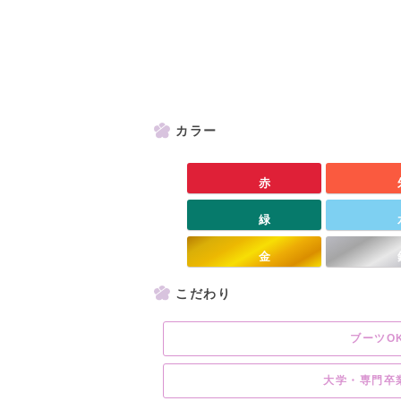
カラー
赤
緑
金
こだわり
ブーツO
大学・専門卒