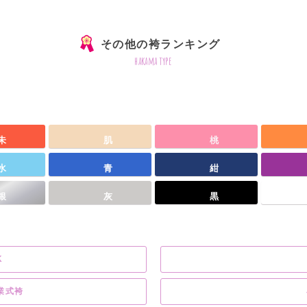
その他の袴ランキング
hakama type
朱
肌
桃
水
青
紺
銀
灰
黒
K
業式袴