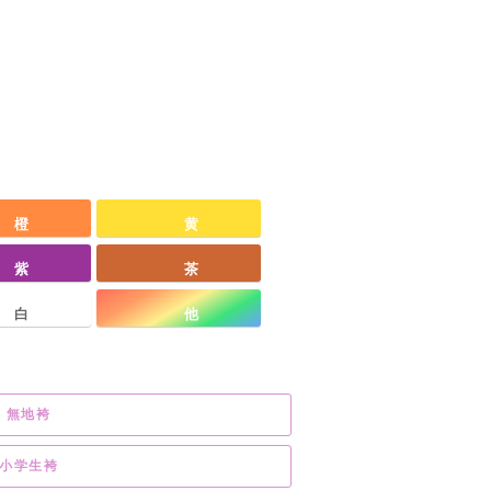
橙
黄
紫
茶
白
他
無地袴
小学生袴