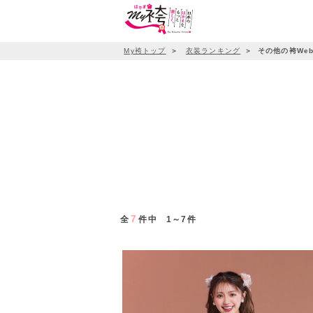
My袴トップ
＞
衣装ランキング
＞
その他の袴We
7
全
件中 1～7件