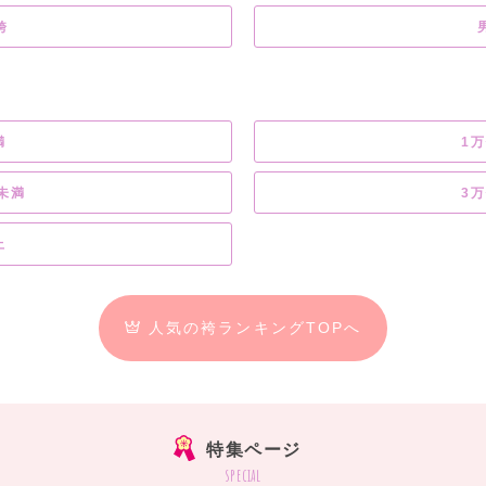
袴
満
1
未満
3
上
人気の袴ランキングTOPへ
特集ページ
special