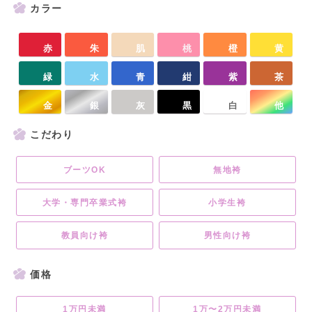
カラー
赤
朱
肌
桃
橙
黄
緑
水
青
紺
紫
茶
金
銀
灰
黒
白
他
こだわり
ブーツOK
無地袴
大学・専門卒業式袴
小学生袴
教員向け袴
男性向け袴
価格
1万円未満
1万〜2万円未満