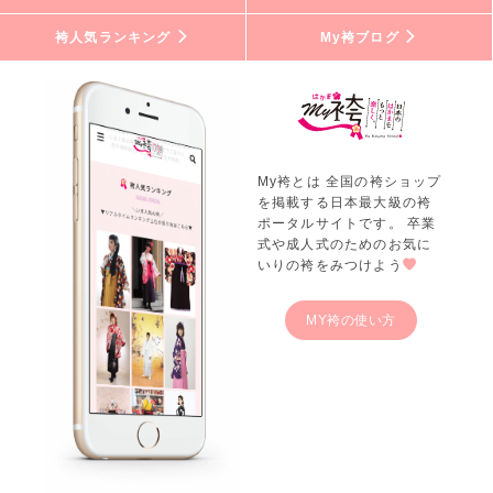
袴人気ランキング
My袴ブログ
My袴とは 全国の袴ショップ
を掲載する日本最大級の袴
ポータルサイトです。 卒業
式や成人式のためのお気に
いりの袴をみつけよう
MY袴の使い方