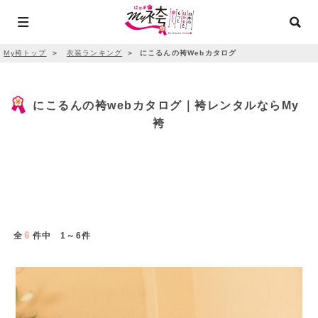
My袴トップ
＞
衣装ランキング
＞
にこるんの袴Webカタログ
にこるんの袴webカタログ｜袴レンタルならMy
袴
6
全
件中 1～6件