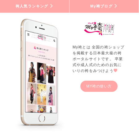
袴人気ランキング
My袴ブログ
My袴とは 全国の袴ショップ
を掲載する日本最大級の袴
ポータルサイトです。 卒業
式や成人式のためのお気に
いりの袴をみつけよう
MY袴の使い方