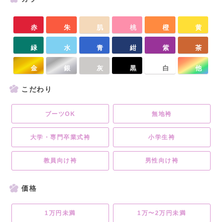
赤
朱
肌
桃
橙
黄
緑
水
青
紺
紫
茶
金
銀
灰
黒
白
他
こだわり
ブーツOK
無地袴
大学・専門卒業式袴
小学生袴
教員向け袴
男性向け袴
価格
1万円未満
1万〜2万円未満