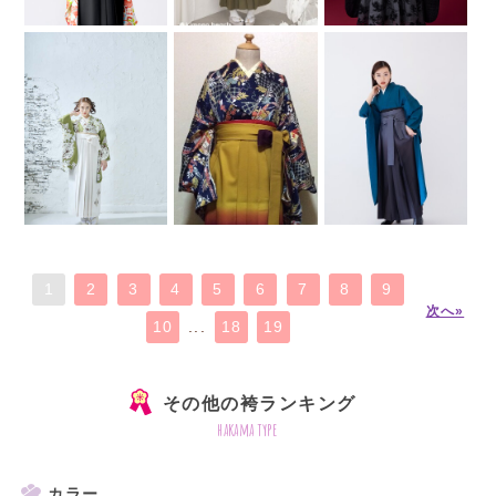
1
2
3
4
5
6
7
8
9
次へ»
10
...
18
19
その他の袴ランキング
hakama type
カラー