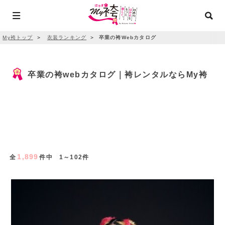
My袴トップ
＞
衣装ランキング
＞
卒業の袴Webカタログ
卒業の袴webカタログ｜袴レンタルならMy袴
1,899
全
件中 1～102件