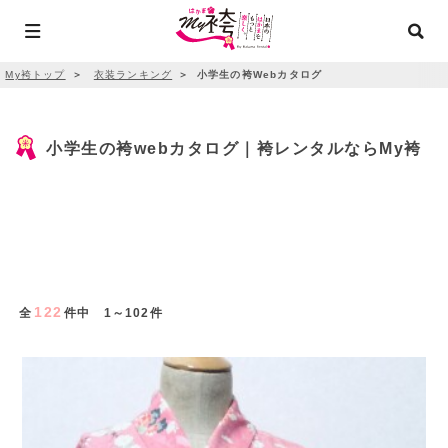
My袴トップ
＞
衣装ランキング
＞
小学生の袴Webカタログ
小学生の袴webカタログ｜袴レンタルならMy袴
122
全
件中 1～102件