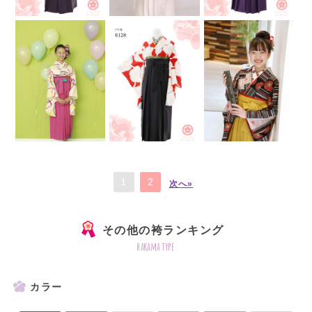
1
2
次へ»
その他の袴ランキング
hakama type
カラー