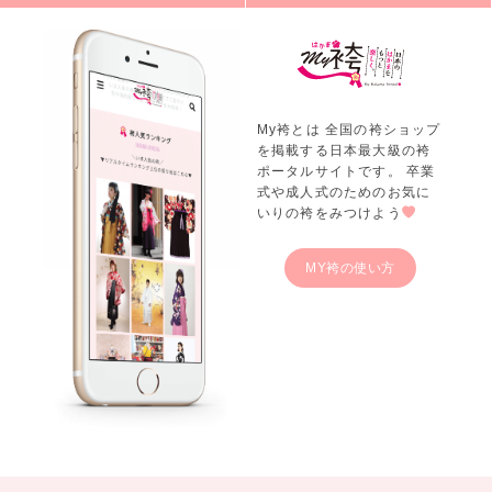
My袴とは 全国の袴ショップ
を掲載する日本最大級の袴
ポータルサイトです。 卒業
式や成人式のためのお気に
いりの袴をみつけよう
MY袴の使い方