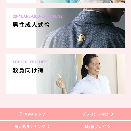
My袴トップ
プレゼント申請
袴人気ランキング
My袴ブログ