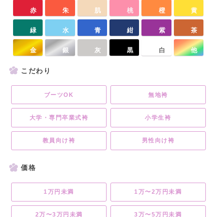
赤
朱
肌
桃
橙
黄
緑
水
青
紺
紫
茶
金
銀
灰
黒
白
他
こだわり
ブーツOK
無地袴
大学・専門卒業式袴
小学生袴
教員向け袴
男性向け袴
価格
1万円未満
1万〜2万円未満
2万〜3万円未満
3万〜5万円未満