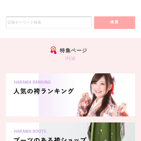
検索
特集ページ
special