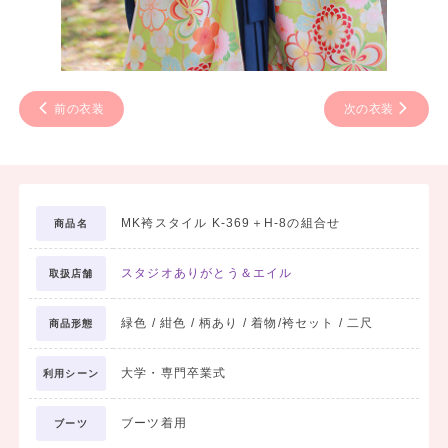
前の衣装
次の衣装
MK袴スタイル K-369＋H-8の組合せ
商品名
スタジオありがとう＆エイル
取扱店舗
緑色 / 紺色 / 柄あり / 着物/袴セット / 二尺
商品形態
大学・専門卒業式
利用シーン
ブーツ着用
ブーツ