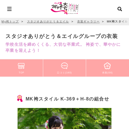
My袴トップ
＞
スタジオありがとう＆エイル
＞
衣装ギャラリー
＞
MK袴スタイル 
スタジオありがとう＆エイルグループの衣装
学校生活を締めくくる、大切な卒業式。 袴姿で、華やかに
卒業を迎えよう！
TOP
口コミ(140)
衣装(66)
MK袴スタイル K-369＋H-8の組合せ