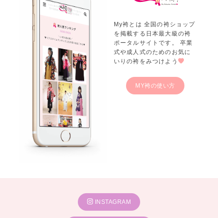
My袴とは 全国の袴ショップ
を掲載する日本最大級の袴
ポータルサイトです。 卒業
式や成人式のためのお気に
いりの袴をみつけよう
MY袴の使い方
INSTAGRAM