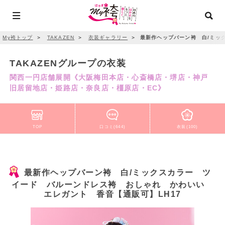
My袴トップ
＞
TAKAZEN
＞
衣装ギャラリー
＞
最新作ヘップバーン袴 白/ミッ
TAKAZENグループの衣装
関西一円店舗展開《大阪梅田本店・心斎橋店・堺店・神戸
旧居留地店・姫路店・奈良店・橿原店・EC》
TOP
口コミ(644)
衣装(100)
最新作ヘップバーン袴 白/ミックスカラー ツ
イード バルーンドレス袴 おしゃれ かわいい
エレガント 香音【通販可】LH17