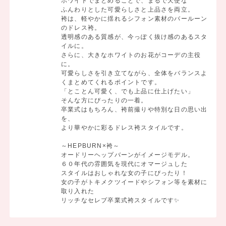
ホワイトでまとめることで、まるで天使な
ふんわりとした可愛らしさと上品さを両立。
袴は、軽やかに揺れるシフォン素材のバールーン
のドレス袴。
透明感のある質感が、今っぽく抜け感のあるスタ
イルに。
さらに、大きなホワイトのお花がコーデの主役
に。
可愛らしさを引き立てながら、全体をバランスよ
くまとめてくれるポイントです。
「とことん可愛く、でも上品に仕上げたい」
そんな方にぴったりの一着。
卒業式はもちろん、袴前撮りや特別な日の思い出
を、
より華やかに彩るドレス袴スタイルです。
～HEPBURN×袴～
オードリーヘップバーンがイメージモデル。
６０年代の雰囲気を現代にオマージュした
スタイルはおしゃれな女の子にぴったり！
女の子がトキメクツイードやシフォン等を素材に
取り入れた
リッチなセレブ卒業式袴スタイルです✨