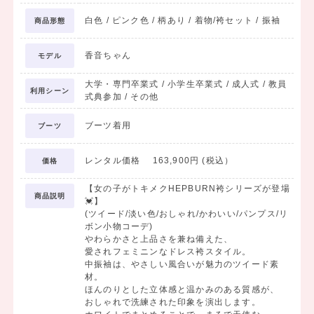
白色 / ピンク色 / 柄あり / 着物/袴セット / 振袖
商品形態
香音ちゃん
モデル
大学・専門卒業式 / 小学生卒業式 / 成人式 / 教員
利用シーン
式典参加 / その他
ブーツ着用
ブーツ
レンタル価格 163,900円 (税込）
価格
【女の子がトキメクHEPBURN袴シリーズが登場
商品説明
💓】
(ツイード/淡い色/おしゃれ/かわいい/パンプス/リ
ボン小物コーデ)
やわらかさと上品さを兼ね備えた、
愛されフェミニンなドレス袴スタイル。
中振袖は、やさしい風合いが魅力のツイード素
材。
ほんのりとした立体感と温かみのある質感が、
おしゃれで洗練された印象を演出します。