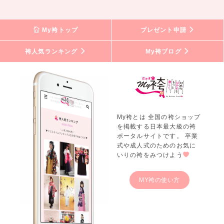
My袴トップ
プレゼント申請
袴人気ランキング
My袴ブログ
My袴とは 全国の袴ショップ
を掲載する日本最大級の袴
ポータルサイトです。 卒業
式や成人式のためのお気に
いりの袴をみつけよう
MY袴の使い方