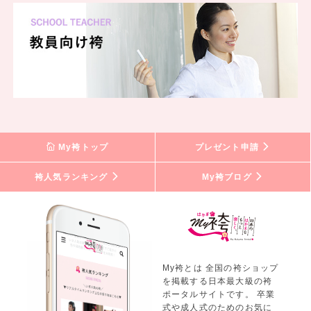
My袴トップ
プレゼント申請
袴人気ランキング
My袴ブログ
My袴とは 全国の袴ショップ
を掲載する日本最大級の袴
ポータルサイトです。 卒業
式や成人式のためのお気に