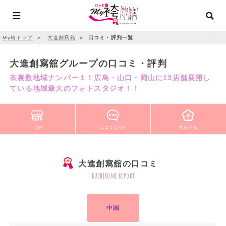
My袴トップ
＞
大進創寫舘
＞
口コミ・評判一覧
大進創寫舘グループの口コミ・評判
衣裳数地域ナンバー１！広島・山口・岡山に13店舗展開し
ている地域最大のフォトスタジオ！！
TOP
口コミ(549)
衣装(41)
大進創寫舘の口コミ
kuchikomi report
中国