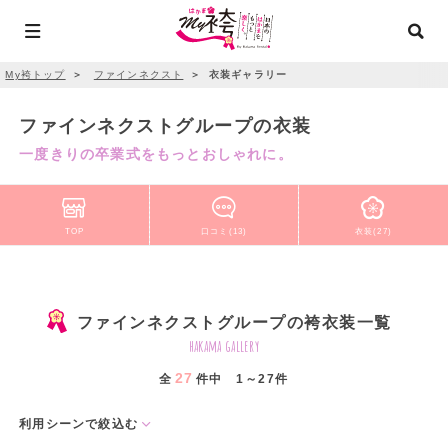
My袴トップ
＞
ファインネクスト
＞
衣装ギャラリー
ファインネクストグループの衣装
一度きりの卒業式をもっとおしゃれに。
TOP
口コミ(13)
衣装(27)
ファインネクストグループの袴衣装一覧
hakama gallery
27
全
件中 1～27件
利用シーンで絞込む