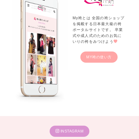
My袴とは 全国の袴ショップ
を掲載する日本最大級の袴
ポータルサイトです。 卒業
式や成人式のためのお気に
いりの袴をみつけよう
MY袴の使い方
INSTAGRAM