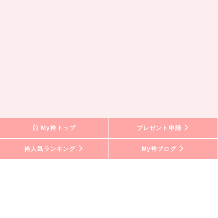
My袴トップ
プレゼント申請
袴人気ランキング
My袴ブログ