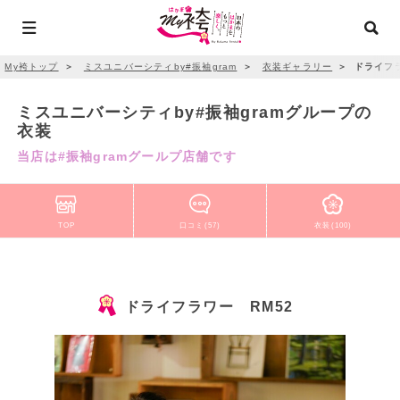
My袴トップ
＞
ミスユニバーシティby#振袖gram
＞
衣装ギャラリー
＞
ドライフラ
ミスユニバーシティby#振袖gramグループの
衣装
当店は#振袖gramグールプ店舗です
TOP
口コミ(57)
衣装(100)
ドライフラワー RM52