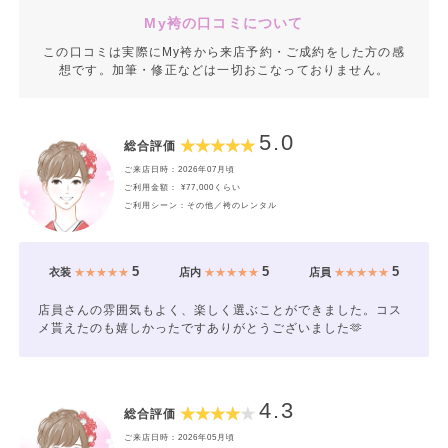
My袴の口コミについて
この口コミは実際にMy袴から来店予約・ご成約をした方の感
想です。加筆・修正などは一切おこなっておりません。
5.0
総合評価
ご来店日時：2026年07月頃
ご利用金額： ¥77,000くらい
ご利用シーン：その他／袴のレンタル
5
5
5
衣装
★★★★★
店内
★★★★★
店員
★★★★★
店員さんの雰囲気もよく、楽しく選ぶことができました。コス
メ貰えたのも嬉しかったですありがとうございました🫶
4.3
総合評価
ご来店日時：2026年05月頃