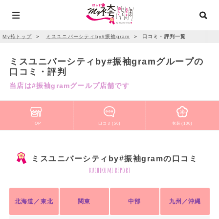
My袴トップ
＞
ミスユニバーシティby#振袖gram
＞
口コミ・評判一覧
ミスユニバーシティby#振袖gramグループの
口コミ・評判
当店は#振袖gramグールプ店舗です
TOP
口コミ(56)
衣装(100)
ミスユニバーシティby#振袖gramの口コミ
kuchikomi report
北海道／東北
関東
中部
九州／沖縄