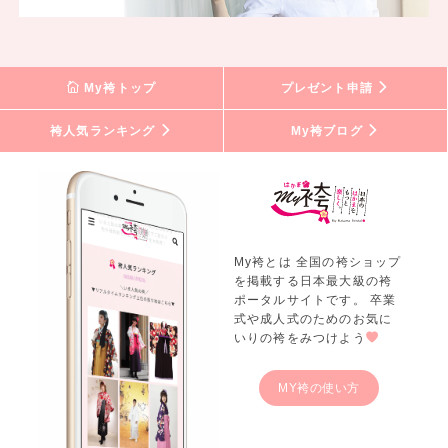
My袴トップ
プレゼント申請
袴人気ランキング
My袴ブログ
My袴とは 全国の袴ショップ
を掲載する日本最大級の袴
ポータルサイトです。 卒業
式や成人式のためのお気に
いりの袴をみつけよう
MY袴の使い方