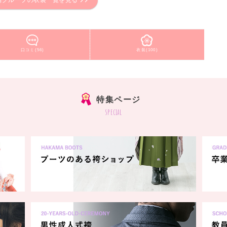
舗グループの衣装一覧を見る
口コミ(56)
衣装(100)
特集ページ
special