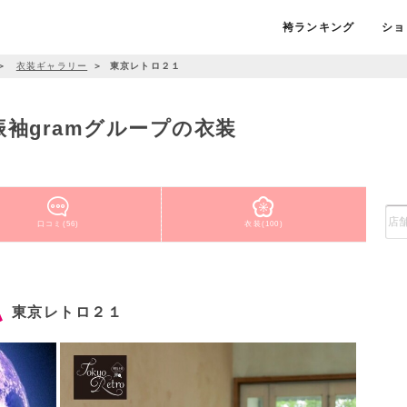
袴ランキング
ショ
＞
衣装ギャラリー
＞
東京レトロ２１
振袖gramグループの衣装
口コミ(56)
衣装(100)
東京レトロ２１