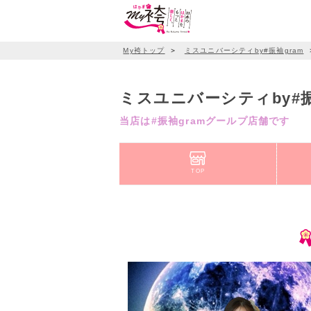
My袴トップ
＞
ミスユニバーシティby#振袖gram
ミスユニバーシティby#
当店は#振袖gramグールプ店舗です
TOP