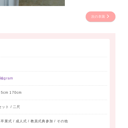
次の衣装
袖gram
65cm 170cm
セット / 二尺
業式 / 成人式 / 教員式典参加 / その他