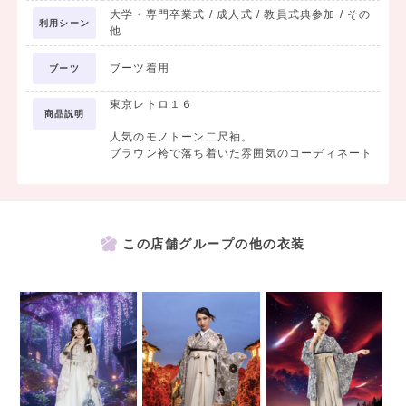
大学・専門卒業式 / 成人式 / 教員式典参加 / その
利用シーン
他
ブーツ着用
ブーツ
東京レトロ１６
商品説明
人気のモノトーン二尺袖。
ブラウン袴で落ち着いた雰囲気のコーディネート
この店舗グループの他の衣装