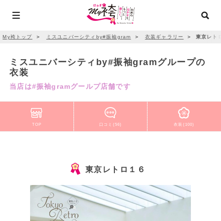
My袴トップ
＞
ミスユニバーシティby#振袖gram
＞
衣装ギャラリー
＞
東京レト
ミスユニバーシティby#振袖gramグループの
衣装
当店は#振袖gramグールプ店舗です
TOP
口コミ(56)
衣装(100)
東京レトロ１６