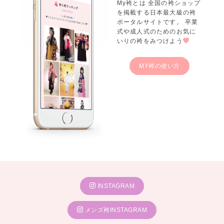
My袴とは 全国の袴ショップ
を掲載する日本最大級の袴
ポータルサイトです。 卒業
式や成人式のためのお気に
いりの袴をみつけよう
MY袴の使い方
INSTAGRAM
メンズ袴INSTAGRAM