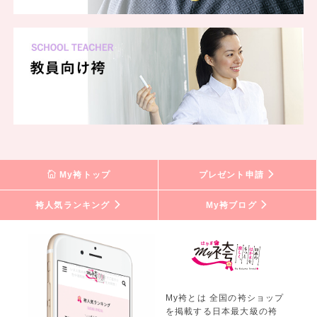
My袴トップ
プレゼント申請
袴人気ランキング
My袴ブログ
My袴とは 全国の袴ショップ
を掲載する日本最大級の袴