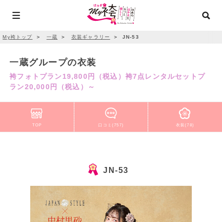
My袴トップ
＞
一蔵
＞
衣装ギャラリー
＞
JN-53
一蔵グループの衣装
袴フォトプラン19,800円（税込）袴7点レンタルセットプ
ラン20,000円（税込）～
TOP
口コミ(757)
衣装(78)
JN-53