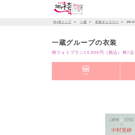
My袴トップ
＞
一蔵
＞
衣装ギャラリー
＞
JN-3
一蔵グループの衣装
袴フォトプラン19,800円（税込）袴7
TOP