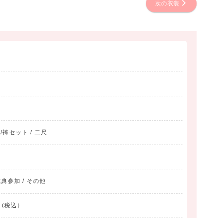
次の衣装
物/袴セット / 二尺
典参加 / その他
 (税込）