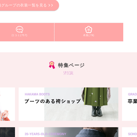
舗グループの衣装一覧を見る
口コミ(757)
衣装(78)
特集ページ
special