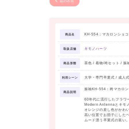
前の衣装
KH-554：マカロンショ
商品名
キモノハーツ
取扱店舗
茶色 / 着物/袴セット / 振
商品形態
大学・専門卒業式 / 成人式
利用シーン
振袖KH-554：袴マカロ
商品説明
60年代に流行したフラワ
Modern Antenna
オレンジの差し色がかわ
高い位置でお団子にした
ムード漂う卒業式の装い