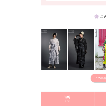
こ
この店
TOP