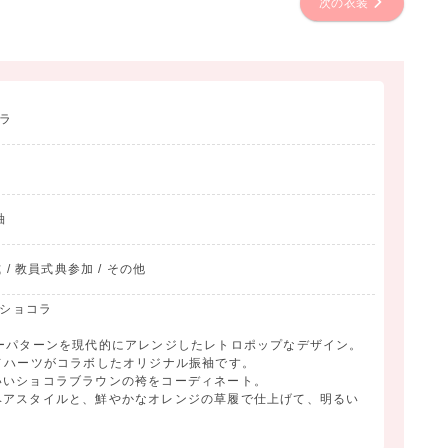
次の衣装
コラ
袖
 / 教員式典参加 / その他
ンショコラ
ーパターンを現代的にアレンジしたレトロポップなデザイン。
とキモノハーツがコラボしたオリジナル振袖です。
いいショコラブラウンの袴をコーディネート。
ヘアスタイルと、鮮やかなオレンジの草履で仕上げて、明るい
。