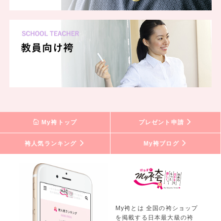
My袴トップ
プレゼント申請
袴人気ランキング
My袴ブログ
My袴とは 全国の袴ショップ
を掲載する日本最大級の袴