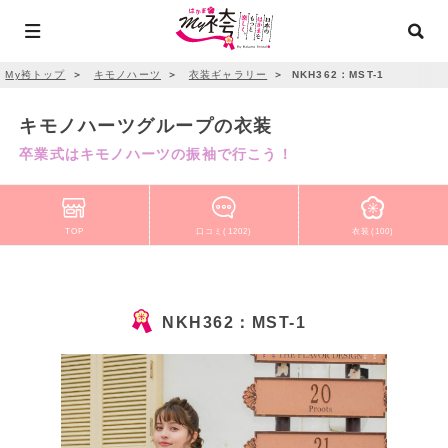
My袴トップ
＞
キモノハーツ
＞
衣装ギャラリー
＞
NKH362：MST-1
キモノハーツグループの衣装
卒業式はキモノハーツの振袖で行こう！
TOP
口コミ(1202)
衣装(100)
NKH362：MST-1