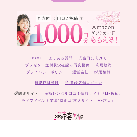
HOME
よくある質問
式当日に向けて
プレゼント送付状況確認＆写真投稿
利用規約
プライバシーポリシー
運営会社
採用情報
新規店舗登録
登録店舗ログイン
関連サイト
振袖レンタル口コミ情報サイト『My振袖』
ライフイベント業界”特化型”求人サイト『My求人』
© 2026 My袴