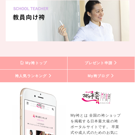
My袴トップ
プレゼント申請
袴人気ランキング
My袴ブログ
My袴とは 全国の袴ショップ
を掲載する日本最大級の袴
ポータルサイトです。 卒業
式や成人式のためのお気に