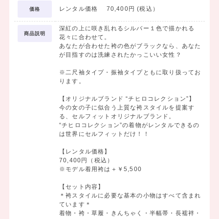
レンタル価格 70,400円 (税込）
価格
深紅の上に咲き乱れるシルバー１色で描かれる
商品説明
花々に合わせて。
あなたが合わせた袴の色がブラックなら、あなた
が目指すのは洗練されたかっこいい女性？
※二尺袖タイプ・振袖タイプともに取り扱ってお
ります。
【オリジナルブランド “チヒロコレクション”】
今の女の子に似合う上質な袴スタイルを提案す
る、セルフィットオリジナルブランド。
“チヒロコレクション”の着物がレンタルできるの
は世界にセルフィットだけ！！
【レンタル価格】
70,400円（税込）
※モデル着用袴は＋￥5,500
【セット内容】
＊袴スタイルに必要な基本の小物はすべて含まれ
ています＊
着物・袴・草履・きんちゃく・半幅帯・長襦袢・