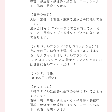
襟芯・伊達襟・伊達締・腰ひも・コーリンベル
ト・肌着・足袋・タオル
【展示会情報】
大阪・京都・名古屋・東京で展示会を開催してお
ります。
展示会日程はTOPページにてご案内しておりま
す。※二尺袖タイプ・振袖タイプともに取り扱っ
ております。
【オリジナルブランド “チヒロコレクション”】
今の女の子に似合う上質な袴スタイルを提案す
る、セルフィットオリジナルブランド。
“チヒロコレクション”の着物がレンタルできるの
は世界にセルフィットだけ！！
【レンタル価格】
70,400円（税込）
【セット内容】
＊袴スタイルに必要な基本の小物はすべて含まれ
ています＊
着物・袴・草履・きんちゃく・半幅帯・長襦袢・
襟芯・伊達襟・伊達締・腰ひも・コーリンベル
ト・肌着・足袋・タオル