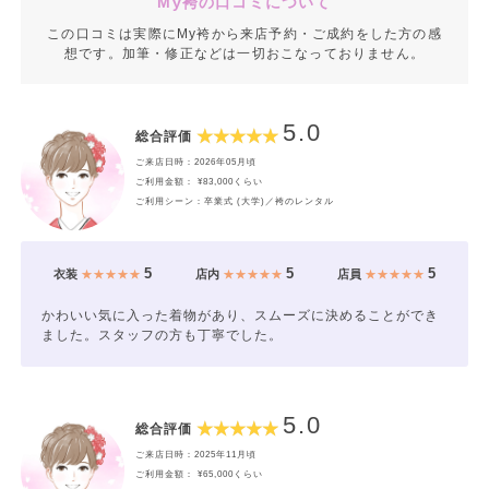
My袴の口コミについて
この口コミは実際にMy袴から来店予約・ご成約をした方の感
想です。加筆・修正などは一切おこなっておりません。
5.0
総合評価
ご来店日時：2026年05月頃
ご利用金額： ¥83,000くらい
ご利用シーン：卒業式 (大学)／袴のレンタル
5
5
5
衣装
★★★★★
店内
★★★★★
店員
★★★★★
かわいい気に入った着物があり、スムーズに決めることができ
ました。スタッフの方も丁寧でした。
5.0
総合評価
ご来店日時：2025年11月頃
ご利用金額： ¥65,000くらい