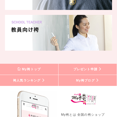
My袴トップ
プレゼント申請
袴人気ランキング
My袴ブログ
My袴とは 全国の袴ショップ