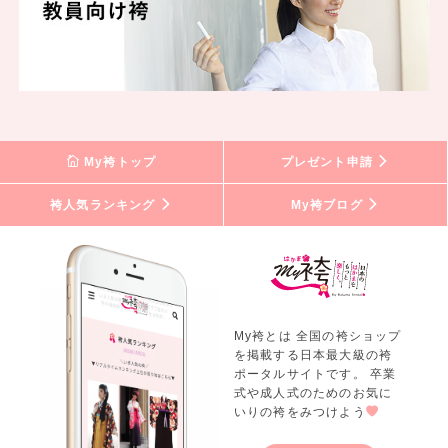
My袴トップ
プレゼント申請
袴人気ランキング
My袴ブログ
My袴とは 全国の袴ショップ
を掲載する日本最大級の袴
ポータルサイトです。 卒業
式や成人式のためのお気に
いりの袴をみつけよう