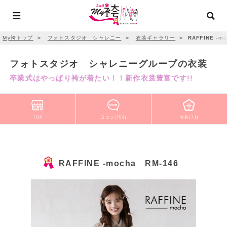
My袴トップ
＞
フォトスタジオ シャレニー
＞
衣装ギャラリー
＞
RAFFINE -m
フォトスタジオ シャレニーグループの衣装
卒業式はやっぱり袴が着たい！！新作衣裳豊富です!!
TOP
口コミ(709)
衣装(71)
RAFFINE -mocha RM-146