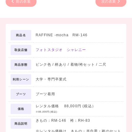
前の衣装
次の衣装
RAFFINE -mocha RM-146
商品名
フォトスタジオ シャレニー
取扱店舗
ピンク色 / 柄あり / 着物/袴セット / 二尺
商品形態
大学・専門卒業式
利用シーン
ブーツ着用
ブーツ
レンタル価格 88,000円 (税込）
価格
※88,000円(税込)
きもの：RM-146 袴：RH-83
商品説明
※レンタル価格は、きもの・半巾帯・袴のセット