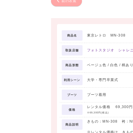
前の衣装
東京レトロ MN-308
商品名
フォトスタジオ シャレ
取扱店舗
ベージュ色 / 白色 / 柄あり
商品形態
大学・専門卒業式
利用シーン
ブーツ着用
ブーツ
レンタル価格 69,300円
価格
※69,300円(税込)
きもの：MN-308 袴：NH
商品説明
※レンタル価格は、きも