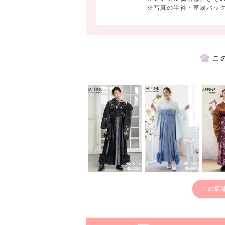
※写真の半衿・草履バッ
こ
この店