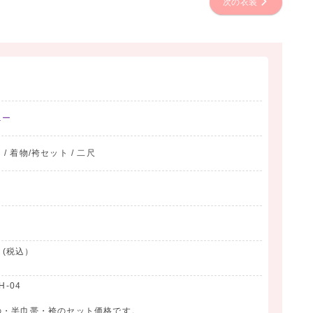
次の衣装
ニー
 / 着物/袴セット / 二尺
 (税込）
-04
の・半巾帯・袴のセット価格です。