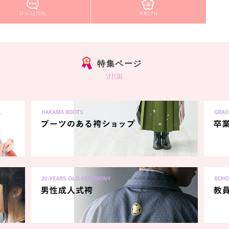
口コミ(709)
衣装(71)
特集ページ
special