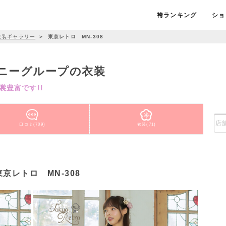
袴ランキング
ショ
衣装ギャラリー
＞
東京レトロ MN-308
ニーグループの衣装
豊富です!!
口コミ(709)
衣装(71)
東京レトロ MN-308