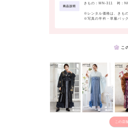
きもの：MN-311 袴：NH
商品説明
※レンタル価格は、きも
※写真の半衿・草履バッ
こ
この店