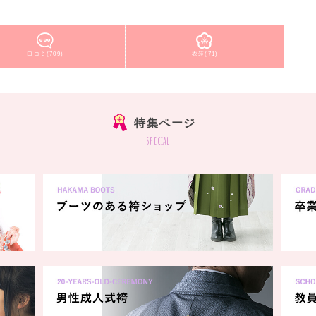
口コミ(709)
衣装(71)
特集ページ
special