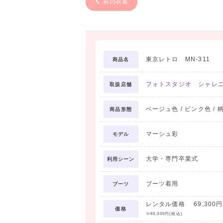
前の衣装
東京レトロ MN-311
商品名
フォトスタジオ シャレ
取扱店舗
ベージュ色 / ピンク色 / 柄
商品形態
マーシュ彩
モデル
大学・専門卒業式
利用シーン
ブーツ着用
ブーツ
レンタル価格 69,300円
価格
※69,300円(税込)