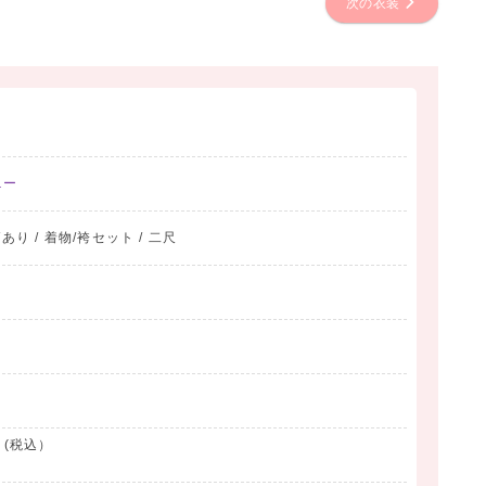
次の衣装
ニー
あり / 着物/袴セット / 二尺
 (税込）