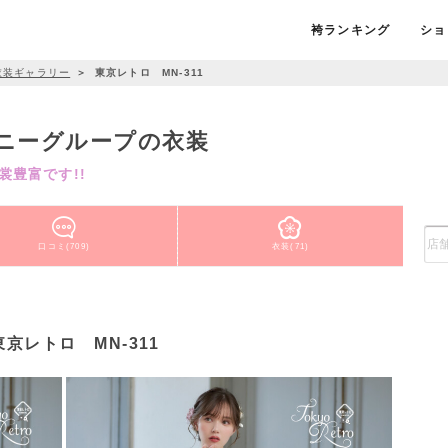
袴ランキング
ショ
衣装ギャラリー
＞
東京レトロ MN-311
ニーグループの衣装
豊富です!!
口コミ(709)
衣装(71)
東京レトロ MN-311