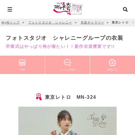
My袴トップ
＞
フォトスタジオ シャレニー
＞
衣装ギャラリー
＞
東京レトロ MN
フォトスタジオ シャレニーグループの衣装
卒業式はやっぱり袴が着たい！！新作衣裳豊富です!!
TOP
口コミ(709)
衣装(71)
東京レトロ MN-324