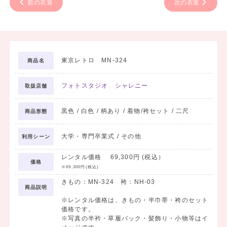
前の衣装
次の衣装
東京レトロ MN-324
商品名
フォトスタジオ シャレニー
取扱店舗
黒色 / 白色 / 柄あり / 着物/袴セット / 二尺
商品形態
大学・専門卒業式 / その他
利用シーン
レンタル価格 69,300円 (税込）
価格
※69,300円(税込)
きもの：MN-324 袴：NH-03
商品説明
※レンタル価格は、きもの・半巾帯・袴のセット
価格です。
※写真の半衿・草履バック・髪飾り・小物等はイ