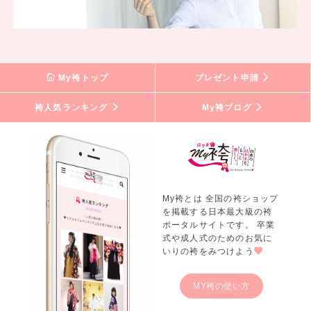
My袴トップ
プレゼント申請
袴人気ランキング
My袴ブログ
My袴とは 全国の袴ショップ
を掲載する日本最大級の袴
ポータルサイトです。 卒業
式や成人式のためのお気に
いりの袴をみつけよう
MY袴の使い方