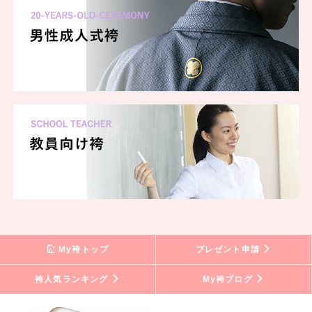
My袴トップ
プレゼント申請
袴人気ランキング
My袴ブログ