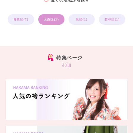
近くの地域から探す
青葉区(7)
太白区(3)
泉区(1)
若林区(1)
特集ページ
special