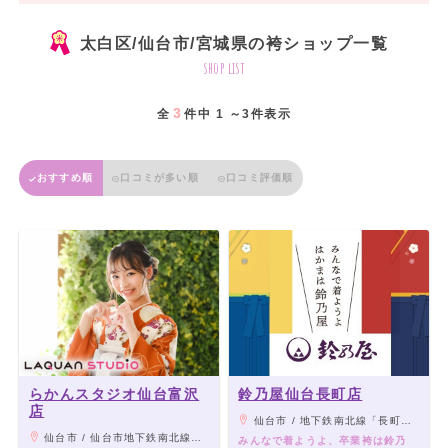
太白区/仙台市/宮城県の袴ショップ一覧
shop list
3
全
件中 1 ～3件表示
おすすめ順
口コミが多い順
口コミ評価順
らかんスタジオ仙台富沢
鈴乃屋仙台長町店
店
仙台市 / 地下鉄南北線「長町南駅」徒歩1分
仙台市 / 仙台市地下鉄南北線『富沢駅』より車で約5分/宮城交通バス『富沢西』バス停より徒歩1分
みんなで着ようよ、卒業袴は鈴乃