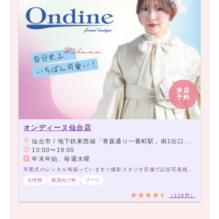
来店
予約
オンディーヌ仙台店
仙台市 / 地下鉄東西線「青森通り一番町駅」南1出口より徒歩1分
10:00〜19:00
年末年始、毎週水曜
卒業式のレンタル袴揃っています☆撮影スタジオ完備で記念写真残せるよ
女性袴
教員向け袴
ブーツ
（119件）