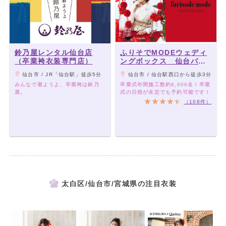
鈴乃屋レンタル仙台店
ふりそでMODEウェディ
（卒業袴衣装専門店）
ングボックス 仙台パル
コ店
仙台市 / JR「仙台駅」徒歩5分
仙台市 / 仙台駅西口から徒歩3分
みんなで着ようよ、卒業袴は鈴乃
卒業式年間施工数約8,000名！卒業
屋。
式の日程が未定でも予約可能です！
（108件）
太白区/仙台市/宮城県の注目衣装