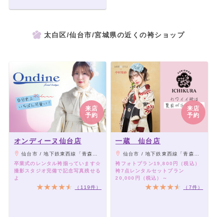
太白区/仙台市/宮城県の近くの袴ショップ
来店
来店
予約
予約
オンディーヌ仙台店
一蔵 仙台店
仙台市 / 地下鉄東西線「青森通り一番町駅」南1出口より徒歩1分
仙台市 / 地下鉄東西線「青森通り一番町駅」南1出口より徒歩1分
卒業式のレンタル袴揃っています☆
袴フォトプラン19,800円（税込）
撮影スタジオ完備で記念写真残せる
袴7点レンタルセットプラン
よ
20,000円（税込）～
（119件）
（7件）