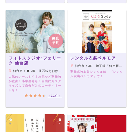
来店
予約
フォトスタジオ･フェリー
レンタル衣裳ベルモア
ク 仙台店
仙台市 / JR・地下鉄「仙台駅」より徒歩5分
仙台市 / ◆ JR 仙石線あおば通駅下車、青葉通りを西へ徒歩約8分 ◆地下鉄 南北線：仙台地下鉄広瀬通駅（西3番出口）から徒歩9分・仙台駅から青葉通りを西へ徒歩約12分 東西線：青葉通一番町駅から徒歩1分
卒業式袴衣裳レンタルは 「レンタ
ル衣裳ベルモア」で！
人気のレースやくすみ系など卒業袴
が豊富！小学生袴も！自由にカスタ
マイズして自分だけのコーディネー
トを！
（11件）