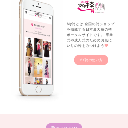
My袴とは 全国の袴ショップ
を掲載する日本最大級の袴
ポータルサイトです。 卒業
式や成人式のためのお気に
いりの袴をみつけよう
MY袴の使い方