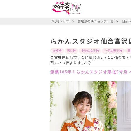
My袴トップ
＞
宮城県の袴ショップ一覧
＞
仙台
らかんスタジオ仙台富沢
女性袴
男性袴
小学生女子袴
小学生男子袴
教
宮城県
仙台市太白区富沢西2-7-11 仙台市
西』バス停より徒歩1分
創業105年！らかんスタジオ東北3号店