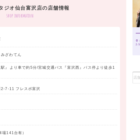
充実しています！
タジオ仙台富沢店の店舗情報
shop information
中！
店
2-5
ご相談を！
とみざわてん
・・・
駅』より車で約5分/宮城交通バス『富沢西』バス停より徒歩1
-7-11 フレスポ富沢
ードプレゼント！
FFチケットプレゼント！
車場141台有）
000円）以上のご注文より割引