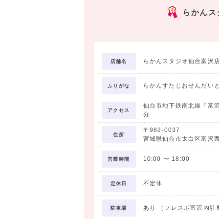
写真がたっぷり残せるデザインアルバムも
らかんス
===================
【2026-2027卒業袴大展示会】全店開催
===================
無料試着・相談だけでもOK!
らかんスタジオ仙台富沢
店舗名
小物アレンジや当日の流れなどもお気軽に
らかんすたじおせんだい
ふりがな
・・・・・・・・・・・・・・・・・・・
仙台市地下鉄南北線『富沢
★早期卒業袴レンタルキャンペーン！★
アクセス
分
■期間 7/1(水)～8/31(月)
〒982-0037
■来店特典
住所
宮城県仙台市太白区富沢西2
・アンケートにお答えいただくとカフェカ
・全日OK！ヘアセット体験（要予約）
10:00
〜
18:00
営業時間
・試着し放題♪
■成約特典
不定休
定休日
①撮影時にご利用いただける3,000円O
※有効期限：2026年8月31日まで
あり （フレスポ富沢内駐
駐車場
※対象：商品合計30,000円（税込33,