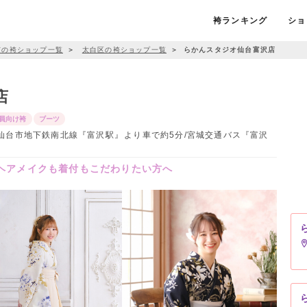
袴ランキング
ショ
市の袴ショップ一覧
＞
太白区の袴ショップ一覧
＞
らかんスタジオ仙台富沢店
店
員向け袴
ブーツ
 / 仙台市地下鉄南北線『富沢駅』より車で約5分/宮城交通バス『富沢
 ヘアメイクも着付もこだわりたい方へ