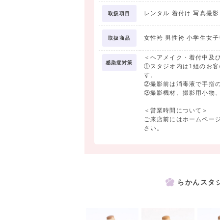
②期間中に着物＆袴レンタル合計30,000円
レンタル 着付け 写真撮
取扱項目
着物＆袴レンタル料金より2,000円OF
※撮影をしない方は、レンタルご利用料金:2
女性袴 男性袴 小学生女子
取扱商品
30,000円(税込33,000円)以上の方
※割引クーポンは併用不可
＜ヘアメイク・着付中及
感染症対策
①スタジオ内は1組のお
す。
・・・・・・・・・・・・・・・・・・・
②撮影前は消毒液で手指
＜9/30まで＞①撮影料＋②商品代
③撮影機材、撮影用小物
①撮影料ー平日500円(税込550円・商品代
＜営業時間について＞
土日祝日追加料金5,000円(税込5,
ご来店前にはホームペー
②商品代ー写真1枚から内容充実セット商
さい。
ーーーーーーーーーーー
【対象】
中学卒業/高校入学・卒業/大学入学・卒業
らかんスタ
【撮影に含まれるもの】
1. 着物・袴
2. 髪飾り・肌着・足袋