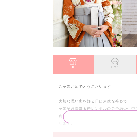
TOP
口コミ
ご卒業おめでとうございます！
大切な思い出を飾る日は素敵な袴姿で……
卒業記念撮影＆袴レンタルのご予約受付中
創業105年の伝統ある写真館・らかんス
します。
お友達と一緒の撮影ももちろんOK！撮影カ