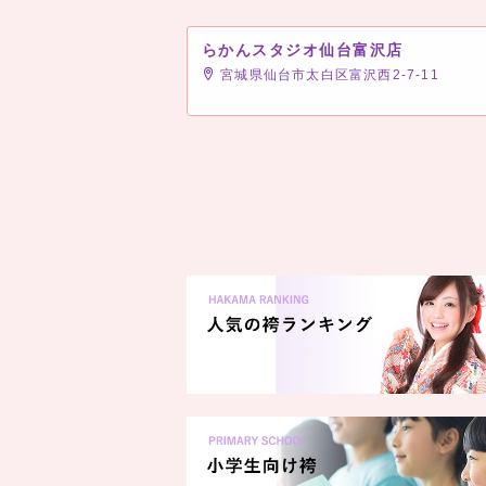
式当日の衣装レンタルも受付中！
[着物&袴セット内容]
らかんスタジオ仙台富沢店
着物・袴・帯・小物類・肌着・足袋
宮城県仙台市太白区富沢西2-7-11
---------------------------
着物だけや袴だけのレンタルもOK！
---------------------------
＜営業時間について＞
ご来店前にはホームページの空き状況カレ
ご予約は各店舗へ直接お電話いただくか、
い。