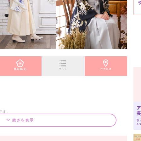
袴衣装(4)
プラン
アクセス
です。
タジオが、衣装・着付・ヘア・メイク、トータルプロデュースいた
続きを表示
4-5
ット数が多いので大満足♪