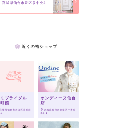
宮城県仙台市泉区泉中央4-11-9
近くの袴ショップ
アミブライダル
オンディーヌ仙台
長町館
店
 宮城県仙台市太白区長町南
 宮城県仙台市青葉区一番町
-3
2-5-1