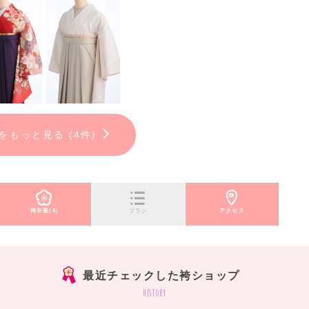
1着無料）
メイキング撮影
をもっと見る (4件)
ポスタープレゼント！
ース以上で、
,000円分）が無料！
袴衣装(4)
プラン
アクセス
000円)
最近チェックした袴ショップ
history