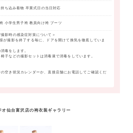
(税込33,000円)以上ご成約で
影 持ち込み着物 卒業式日の当日対応
F！
0,000円(税込22,000円)を除く合計金額が
袴 小学生男子袴 教員向け袴 ブーツ
が対象
び撮影時の感染症対策について＞
客様が撮影を終了する毎に、ドアを開けて換気を徹底していま
・・・
の消毒をします。
、椅子などの撮影セットは消毒液で消毒をしています。
別途)
500円)
ジの空き状況カレンダーか、直接店舗にお電話してご確認くだ
品までご希望に合わせて♪
/先生も大歓迎！
ジオ仙台富沢店の袴衣装ギャラリー