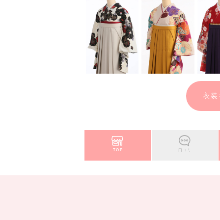
3. 着付・ヘアセット
4. ご家族撮影
5. 平日衣装2着無料！（土日祝日は衣装
6. スマホで自由に撮影OK！
7. Wフォトグラファーによるムービー＆
【撮影特典】
①LINE登録&アンケート回答で、
衣装
[7/1～8/31まで]桜エフェクト付きA4
②全データ付き写真集「レガーロ」16Pコ
パパ着付・ママ着付・ママヘアセット（30
「感動ムービープラス」プレゼント！
TOP
口コミ
※ご主役メイク 10,000円(税込11,000円)
※振袖着付ご希望の場合 10,000円(税込11,
※自前着物の持込料金 別途かかります
【卒業式当日の衣装レンタル】