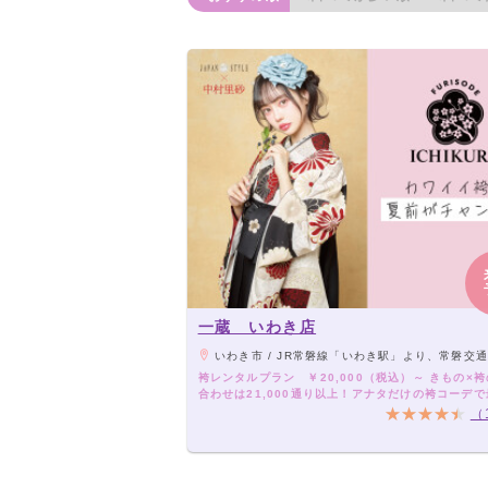
一蔵 いわき店
いわき市 / JR常磐線「いわき駅」より、常磐交通バス6番乗場（ラパークいわき行き）にて「ラパークいわき」停留所下車。ラパークい
袴レンタルプラン ￥20,000（税込）～ きもの×
合わせは21,000通り以上！アナタだけの袴コーデ
卒業式を！
（