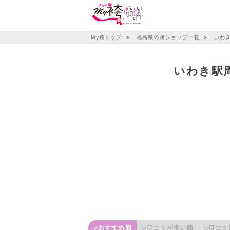
My袴トップ
＞
福島県の袴ショップ一覧
＞
いわ
いわき駅周
おすすめ順
口コミが多い順
口コミ