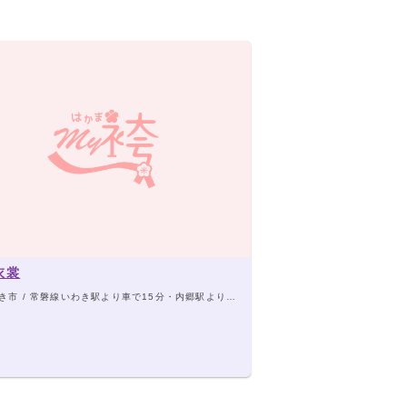
衣裳
市 / 常磐線いわき駅より車で15分・内郷駅より車で5分