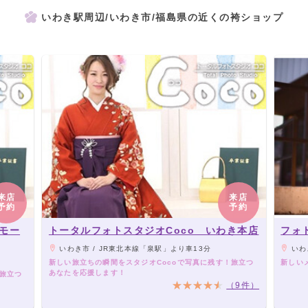
いわき駅周辺/いわき市/福島県の近くの袴ショップ
来店
来店
予約
予約
ンモー
トータルフォトスタジオCoco いわき本店
フォ
いわき市 / JR東北本線「泉駅」より車13分
いわき
新しい旅立ちの瞬間をスタジオCocoで写真に残す！旅立つ
新しい
あなたを応援します！
！旅立つ
（9件）