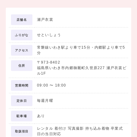
瀬戸衣裳
店舗名
せといしょう
ふりがな
常磐線いわき駅より車で15分・内郷駅より車で5
アクセス
分
〒973-8402
住所
福島県いわき市内郷御厩町久世原227 瀬戸衣裳ビ
ル1F
09:00
〜
18:00
営業時間
毎週月曜
定休日
あり
駐車場
レンタル 着付け 写真撮影 持ち込み着物 卒業式
取扱項目
日の当日対応