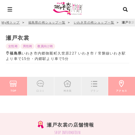
My袴トップ
＞
福島県の袴ショップ一覧
＞
いわき市の袴ショップ一覧
＞
瀬戸衣
瀬戸衣裳
女性袴
男性袴
教員向け袴
福島県
いわき市内郷御厩町久世原227 いわき市 / 常磐線いわき駅
より車で15分・内郷駅より車で5分
TOP
口コミ
袴衣装
プラン
アクセス
瀬戸衣裳の店舗情報
shop information