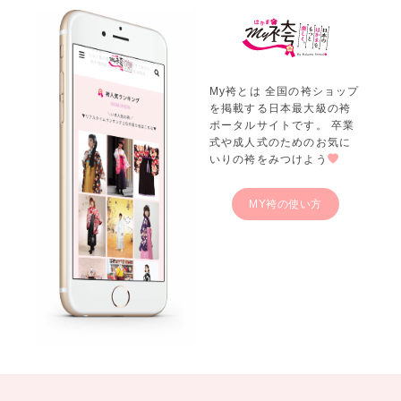
My袴とは 全国の袴ショップ
を掲載する日本最大級の袴
ポータルサイトです。 卒業
式や成人式のためのお気に
いりの袴をみつけよう
MY袴の使い方