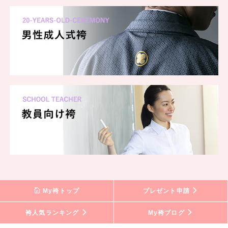
My袴トップ
プレゼント申請
袴人気ランキング
My袴ブログ