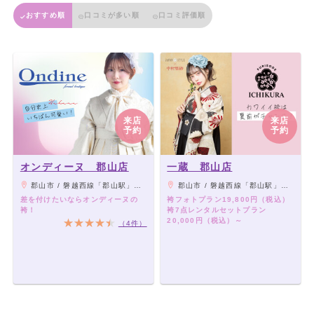
おすすめ順
口コミが多い順
口コミ評価順
来店
来店
予約
予約
オンディーヌ 郡山店
一蔵 郡山店
郡山市 / 磐越西線「郡山駅」より車19分、静御前通り沿い
郡山市 / 磐越西線「郡山駅」より車19分、静御前通り沿い
差を付けたいならオンディーヌの
袴フォトプラン19,800円（税込）
袴！
袴7点レンタルセットプラン
20,000円（税込）～
（4件）