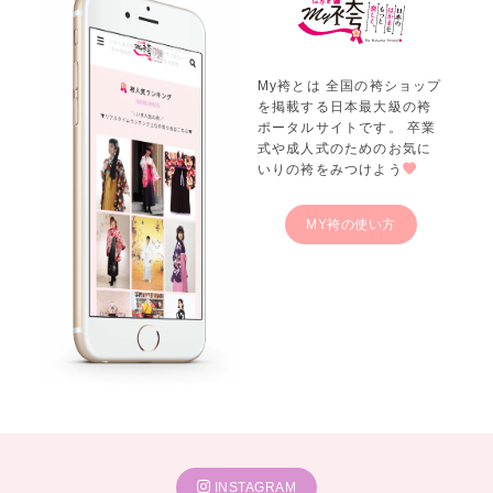
My袴とは 全国の袴ショップ
を掲載する日本最大級の袴
ポータルサイトです。 卒業
式や成人式のためのお気に
いりの袴をみつけよう
MY袴の使い方
INSTAGRAM