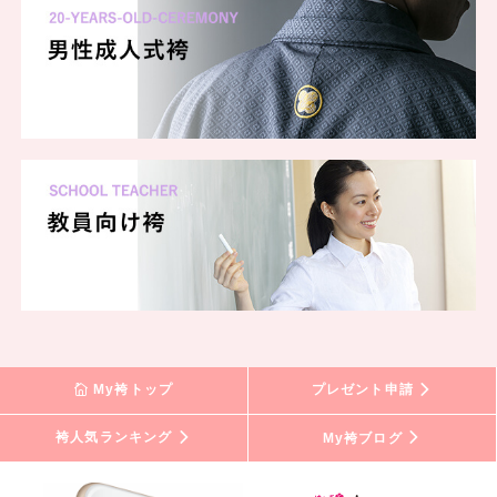
My袴トップ
プレゼント申請
袴人気ランキング
My袴ブログ