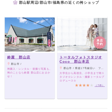
郡山駅周辺/郡山市/福島県の近くの袴ショップ
来店
予約
鈴屋 郡山店
トータルフォトスタジオ
Coco 郡山本店
郡山市 /
郡山市 / 県道17号線沿い フレスポ郡山内 ビックパレットの目の前
袴購入・レンタル・前撮り写真も、
袴のことなら鈴屋 郡山店におまか
大学生から高校生、小学生まで袴ス
せ！
タジオ☆レンタル・撮影トータルプ
ロデュース☆
（7件）