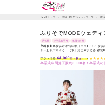
My袴トップ
＞
神奈川県の袴ショップ一覧
＞
横
ふりそでMODEウェデ
男性袴
小学生女子袴
教員向け袴
神奈川県
横浜市都筑区中川中央1-31-1 横
ター北駅下車すぐ 【車】第三京浜道路 都筑ICよ
44,000
プラン価格
〜
円（税込）
卒業式年間施工数約8,000名！卒業式