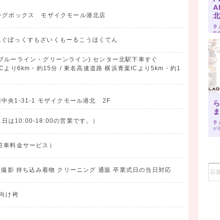
A
ングボックス モザイクモール港北店
中央
んぐぼっくすもざいくもーるこうほくてん
ブルーライン・グリーンライン) センター北駅下車すぐ
より6km・約15分 / 東名高速道路 横浜青葉ICより5km・約1
央1-31-1 モザイクモール港北 2F
1日は10:00-18:00の営業です。）
が丘
駐車料金サービス）
真撮影 持ち込み着物 クリーニング 通販 卒業式日の当日対応
員向け袴