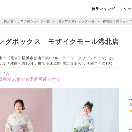
袴ランキング
ショ
浜・横須賀エリアの袴ショップ一覧
＞
横浜市の袴ショップ一覧
＞
都筑区の袴ショッ
ィングボックス モザイクモール港北店
浜市 / 【電車】横浜市営地下鉄(ブルーライン・グリーンライン) セン
り6km・約15分 / 東名高速道路 横浜青葉ICより5km・約10分
4.8
の日程が未定でも予約可能です！