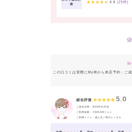
4.8
(
25
件)
価
M
この口コミは実際にMy袴から来店予約・ご
5.0
総合評価
ご来店日時：2025年01月頃
ご利用金額： ¥339,000くらい
ご利用シーン：成人式／袴のレンタル