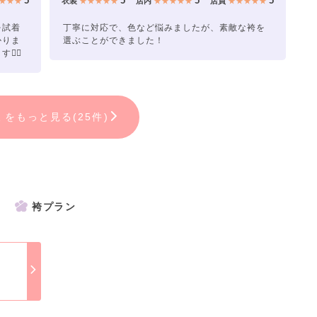
5
5
5
5
★★★
衣装
★★★★★
店内
★★★★★
店員
★★★★★
を試着
丁寧に対応で、色など悩みましたが、素敵な袴を
かりま
選ぶことができました！
‍♀️
ミをもっと見る(25件)
袴プラン