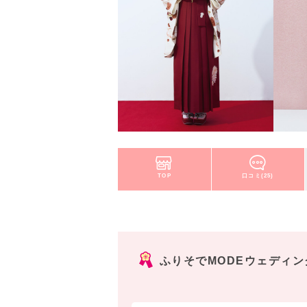
TOP
口コミ(25)
ふりそでMODEウェディ