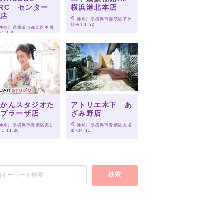
RC センター
横浜港北本店
北店
 神奈川県横浜市都筑区茅ケ
崎南4-1-32
 神奈川県横浜市都筑区中川
1-1-5
らかんスタジオた
アトリエ木下 あ
まプラーザ店
ざみ野店
 神奈川県横浜市青葉区美し
 神奈川県横浜市青葉区大場
1-11-30
町704-11
検索