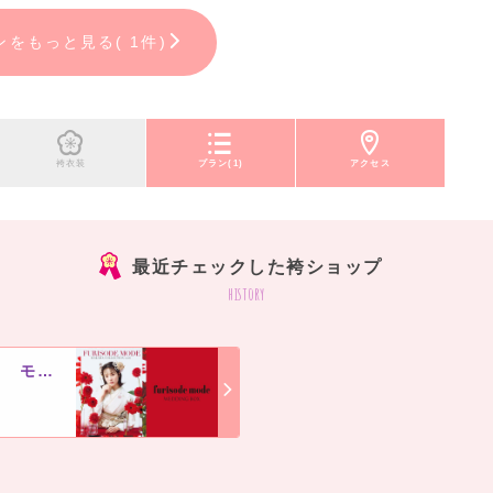
ンをもっと見る( 1件)
袴衣装
プラン(1)
アクセス
最近チェックした袴ショップ
history
ふりそでMODEウェディングボックス モザイクモール港北店
]