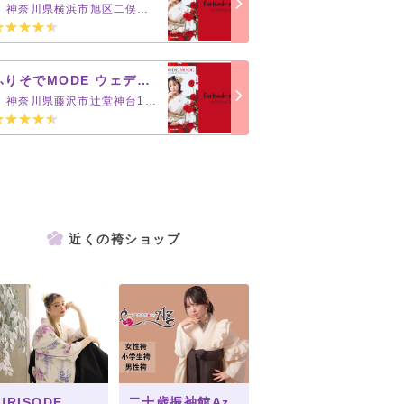
神奈川県横浜市旭区二俣川2-50-14
ふりそでMODE ウェディングボックス 湘南テラスモール店
神奈川県藤沢市辻堂神台1-3-1
近くの袴ショップ
URISODE
二十歳振袖館Az