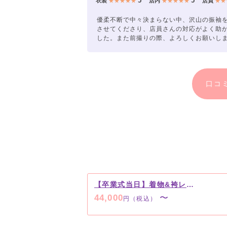
5
5
衣装
★★★★★
店内
★★★★★
店員
★★
優柔不断で中々決まらない中、沢山の振袖
させてくださり、店員さんの対応がよく助
した。また前撮りの際、よろしくお願いします🙇
口コ
【卒業式当日】着物&袴レンタルプラン
44,000
〜
円（税込）