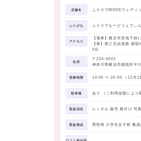
ふりそでMODEウェディ
店舗名
ふりそでもーどうぇでぃ
ふりがな
【電車】横浜市営地下鉄(
アクセス
【車】第三京浜道路 都筑IC
0分
〒224-0003
住所
神奈川県横浜市都筑区中川中
10:00
〜
20:00
（12月3
営業時間
あり （ご利用金額により
駐車場
レンタル 販売 着付け 写
取扱項目
男性袴 小学生女子袴 教
取扱商品
口コミ総合評