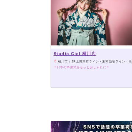
Studio Ciel 桶川店
桶川市 / JR上野東京ライン・湘南新宿ライン・高崎線「桶川駅」から
＊日本の卒業式をもっとおしゃれに＊