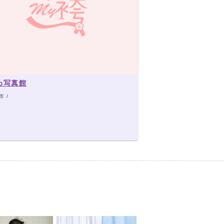
わ写真館
 /