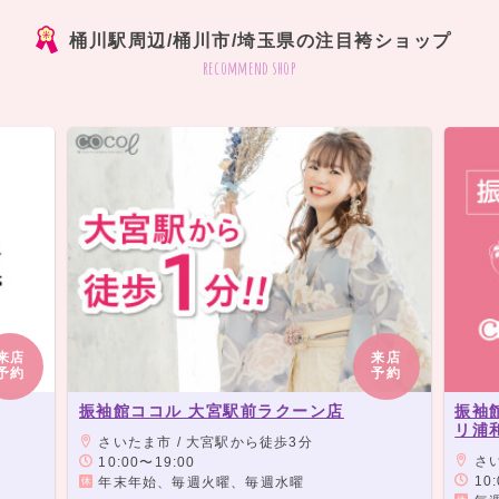
桶川駅周辺/桶川市/埼玉県の注目袴ショップ
recommend shop
来店
来店
予約
予約
振袖館ココル 大宮駅前ラクーン店
振袖
リ浦
さいたま市 / 大宮駅から徒歩3分
さいたま市 
10:00〜19:00
10:
年末年始、毎週火曜、毎週水曜