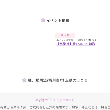
イベント情報
埼玉県
あと22日で終了 08/06〜08/31
【卒業袴】袴FAIR in 浦和
桶川駅周辺/桶川市/埼玉県の口コミ
My袴の口コミについて
My袴から来店予約・ご成約をした方の感想です。加筆・修正などは一切お