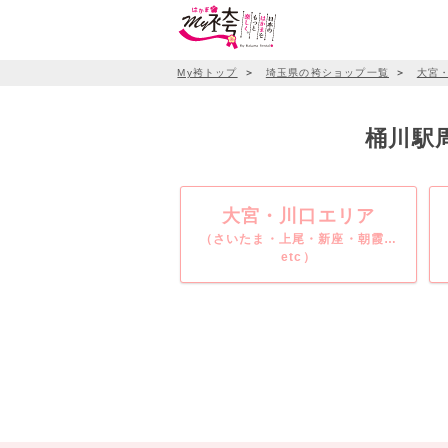
My袴トップ
＞
埼玉県の袴ショップ一覧
＞
大宮
桶川駅周
大宮・川口エリア
（さいたま・上尾・新座・朝霞…
etc）