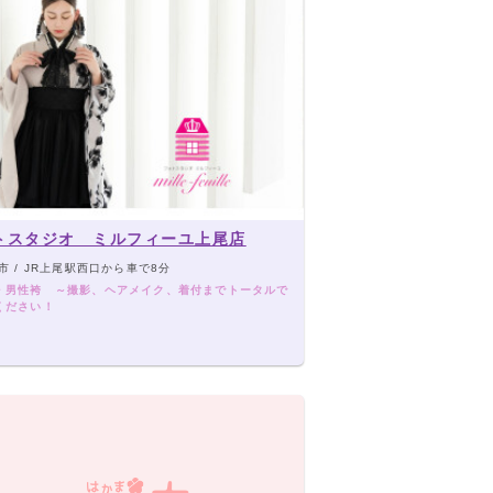
トスタジオ ミルフィーユ上尾店
市 / JR上尾駅西口から車で8分
・男性袴 ～撮影、ヘアメイク、着付までトータルで
ください！