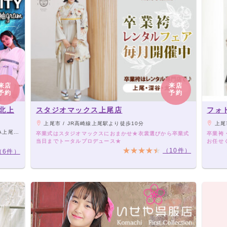
来店
来店
予約
予約
北上
スタジオマックス上尾店
フォ
上尾市 / JR高崎線上尾駅より徒歩10分
上尾
ございます
卒業式はスタジオマックスにおまかせ★衣裳選びから卒業式
卒業袴
当日までトータルプロデュース★
お任せ
（10件）
（6件）