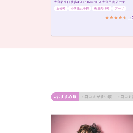
大宮駅東口徒歩3分♪KIMONO＆大宮門街店です
女性袴
小学生女子袴
教員向け袴
ブーツ
（
おすすめ順
口コミが多い順
口コミ