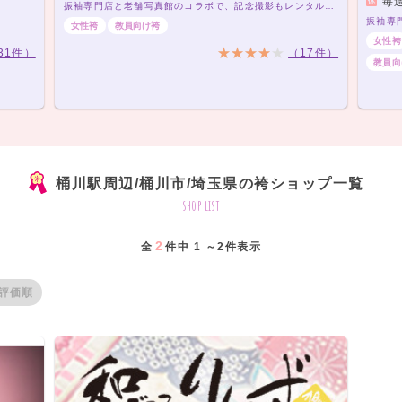
毎
振袖専門店と老舗写真館のコラボで、記念撮影もレンタルも全部おまかせ！
女性袴
教員向け袴
女性袴
31件）
（17件）
教員向
桶川駅周辺/桶川市/埼玉県の袴ショップ一覧
shop list
2
全
件中 1 ～2件表示
評価順