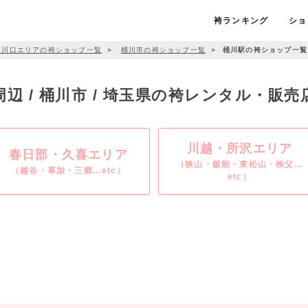
袴ランキング
ショ
・川口エリアの袴ショップ一覧
＞
桶川市の袴ショップ一覧
＞
桶川駅の袴ショップ一覧
辺 / 桶川市 / 埼玉県の袴レンタル・販
川越・所沢エリア
春日部・久喜エリア
（狭山・飯能・東松山・秩父…
（越谷・草加・三郷…etc）
etc）