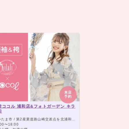
来店
予約
館ココル 浦和店&フォトガーデン キラ
和
/ 第2産業道路山崎交差点を北浦和方向に右折、木崎信号を右折300m先右側、JR「与野駅」東口より西高通りを直進1.7km左側
00〜18:00