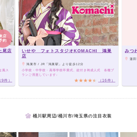
来店
予約
ル上尾店
いせや フォトスタジオKOMACHI 鴻巣
みつ
店
蓮田市
鴻巣市 / JR「鴻巣駅」より徒歩12分
は風ス
小学校・中学校・高等学校卒業式、紋付き袴成人式 各種プ
ランご用意しています♪
（9件）
（16件）
桶川駅周辺/桶川市/埼玉県の注目衣装