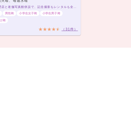
週火曜、毎週水曜
振袖専門店と老舗写真館併設で、記念撮影もレンタルも全部おまかせ！
男性袴
小学生女子袴
小学生男子袴
け袴
（31件）