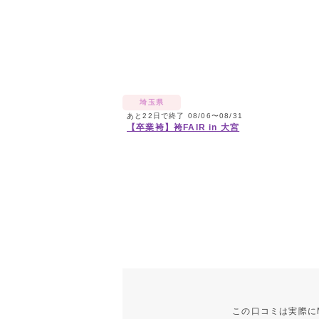
埼玉県
あと22日で終了 08/06〜08/31
【卒業袴】袴FAIR in 大宮
この口コミは実際に