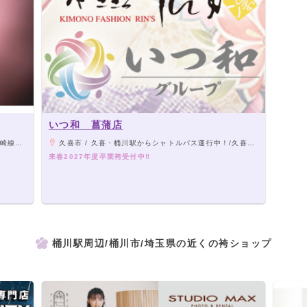
いつ和 菖蒲店
徒歩7分
久喜市 / 久喜・桶川駅からシャトルバス運行中！/久喜インター・白岡菖蒲インターより約10分！
来春2027年度卒業袴受付中‼
桶川駅周辺/桶川市/埼玉県の近くの袴ショップ