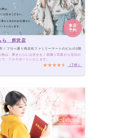
来店
予約
らら 所沢店
市 / プロぺ通り商店街ファミリーマートのビルの3階
の袴は、夢きららにお任せを！前撮り写真から当日の
まで、フルサポートいたします。
（7件）