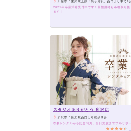
川越市 / 東武東上線「鶴ヶ島駅」西口より車で8分、JR川越線「笠幡駅」よ
2021年卒業式袴受付中です！男性用袴も各種取り扱
ます！
スタジオありがとう 所沢店
所沢市 / 所沢駅西口より徒歩５分
衣装レンタルから記念写真、当日支度までフルサポ