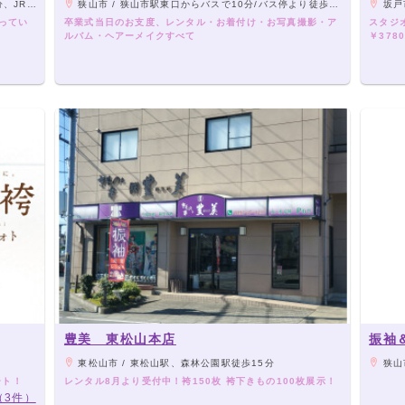
り車で6分
狭山市 / 狭山市駅東口からバスで10分/バス停より徒歩3分
坂戸
ってい
卒業式当日のお支度、レンタル・お着付け・お写真撮影・ア
スタジ
ルバム・ヘアーメイクすべて
￥378
豊美 東松山本店
振袖＆
東松山市 / 東松山駅、森林公園駅徒歩15分
狭山
ート！
レンタル8月より受付中！袴150枚 袴下きもの100枚展示！
（3件）