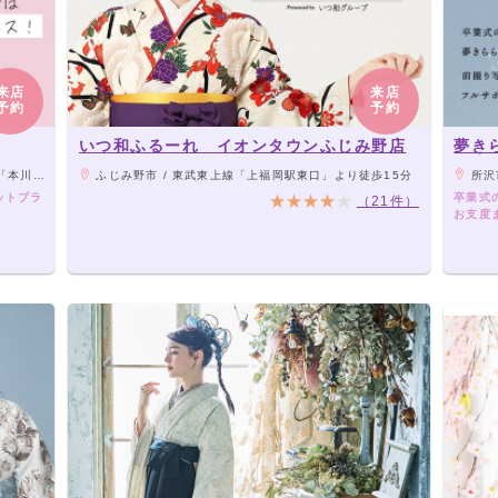
来店
来店
予約
予約
いつ和ふるーれ イオンタウンふじみ野店
夢き
か』さんの2階）
ふじみ野市 / 東武東上線「上福岡駅東口」より徒歩15分
所沢
ットプラ
卒業式
（21件）
お支度