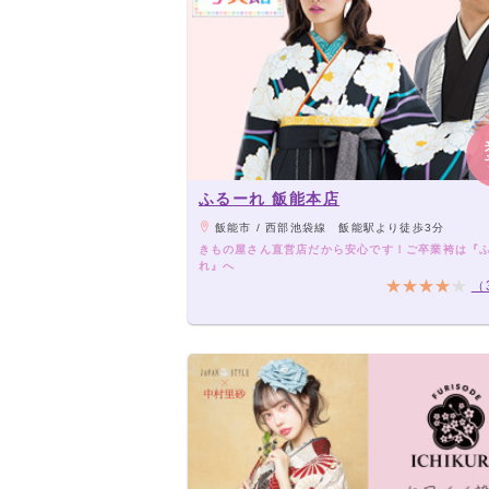
ふるーれ 飯能本店
飯能市 / 西部池袋線 飯能駅より徒歩3分
きもの屋さん直営店だから安心です！ご卒業袴は『
れ』へ
（