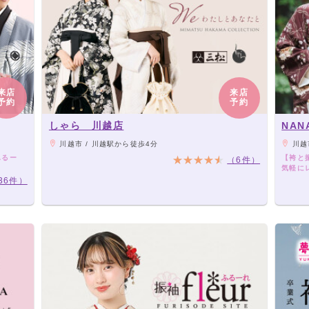
来店
来店
予約
予約
しゃら 川越店
NA
川越市 / 川越駅から徒歩4分
川越市 
ふるー
【袴と
（6件）
気軽に
36件）