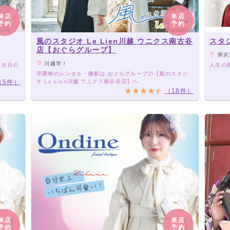
来店
来店
予約
予約
風のスタジオ Le Lien川越 ウニクス南古谷
スタ
店【おぐらグループ】
所沢
川越市 /
ら当日の
人生の
卒業袴のレンタル・撮影は おぐらグループの【風のスタジ
（5件）
オ Le Lien川越 ウニクス南古谷店】へ
（18件）
来店
来店
予約
予約