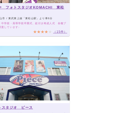
や フォトスタジオKOMACHI 東松
山市 / 東武東上線「東松山駅」より車6分
・中学校・高等学校卒業式、紋付き袴成人式 各種プ
用意しています♪
（15件）
トスタジオ ピース