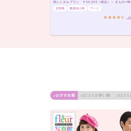
女性袴
教員向け袴
ブーツ
（
おすすめ順
口コミが多い順
口コミ