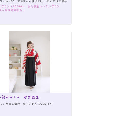
市 / 坂戸駅、若葉駅から徒歩15分、坂戸市役所裏手
オプラン￥18000～ お写真付レンタルプラン
00～男性袴多数あり
袴studio かきぬま
市 / 西武新宿線 狭山市駅から徒歩10分