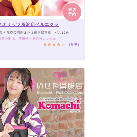
来店
予約
ジオリッツ所沢店ベルエクラ
市 / 航空公園駅または所沢駅下車 バス10分
節目を彩る、卒業袴・男性袴レンタル
（6件）