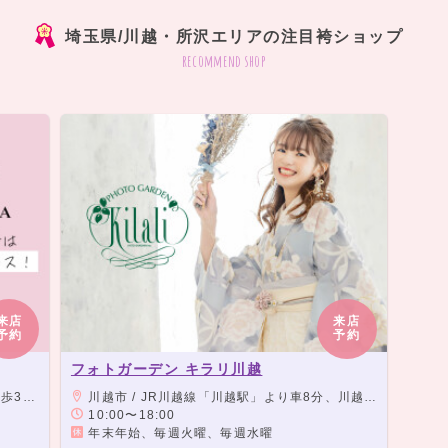
埼玉県/川越・所沢エリアの注目袴ショップ
recommend shop
来店
来店
予約
予約
フォトガーデン キラリ川越
り沿い
川越市 / JR川越線「川越駅」より車8分、川越インターより川越市内に向かって広栄町交差点左折し、2つ目交差点左折、右側 ・16号ロヂャースより川越インターに向かって広栄町交差点右折し、2つ目交差点左折右側
10:00〜18:00
年末年始、毎週火曜、毎週水曜