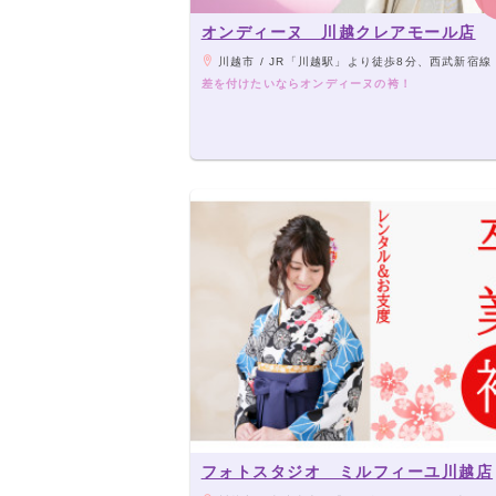
オンディーヌ 川越クレアモール店
川越市 / JR「川越駅」より徒歩8分、西武新宿線「本川越駅」より徒歩7分（丸広百貨店 川越店 アネックス手前 『おかしのまちお
差を付けたいならオンディーヌの袴！
フォトスタジオ ミルフィーユ川越店