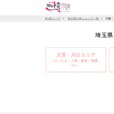
My袴トップ
＞
埼玉県の袴ショップ一覧
＞
川越・
埼玉県
大宮・川口エリア
（さいたま・上尾・新座・朝霞…
etc）