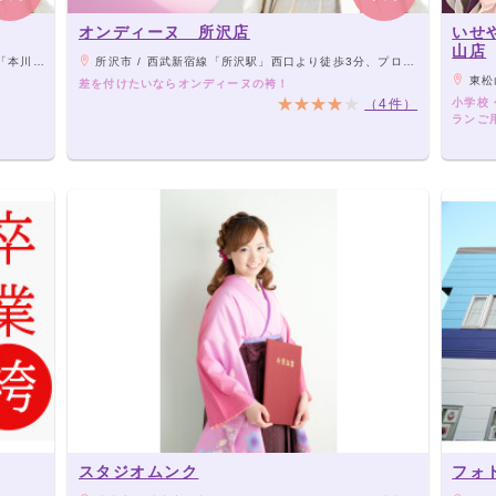
オンディーヌ 所沢店
いせ
山店
か』さんの2階）
所沢市 / 西武新宿線「所沢駅」西口より徒歩3分、プロペ通り沿い
東松
差を付けたいならオンディーヌの袴！
（4件）
小学校
ランご
スタジオムンク
フォ