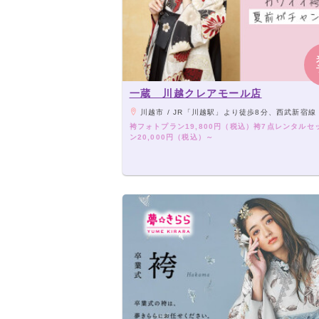
一蔵 川越クレアモール店
川越市 / JR「川越駅」より徒歩8分、西武新宿線「本川越駅」より徒歩7分（丸広百貨店 川越店 アネックス手前 『おかしのまちお
袴フォトプラン19,800円（税込）袴7点レンタルセ
ン20,000円（税込）～