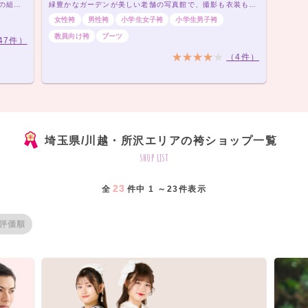
袴レンタルプラン ￥20,000（税込）～ きもの×袴の組み合わせは21,000通り以上！アナタだけの袴コーデで最高の卒業式を！
緑豊かなガーデンが美しい老舗の写真館で、撮影も衣装もワンランク上の思い出を残しませんか
女性袴
男性袴
小学生女子袴
小学生男子袴
教員向け袴
ブーツ
47件）
（4件）
埼玉県/川越・所沢エリアの袴ショップ一覧
shop list
23
全
件中 1 ～23件表示
評価順