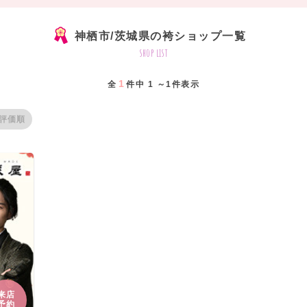
神栖市/茨城県の袴ショップ一覧
shop list
1
全
件中 1 ～1件表示
評価順
来店
予約