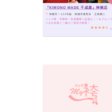
『KIMONO MADE 千成屋』神栖店
神栖市 / 124号線 神栖市奥野谷 王将隣り
メンズ袴・卒業袴・色柄豊富に品揃え！！★グルー
り★お友達と一緒のご来店大歓迎！