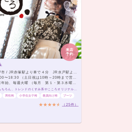
来店
予約
ろ
市 / JR赤塚駅より車で４分 JR水戸駅より車で５分
〜18:30 （土日祝は10時～20時まで営業しておりますが、時期によって営業時間が異なる場合がございます。）
始、毎週火曜 （毎月 第１・第３水曜日も定休日となります）
新作はもちろん、トレンドのくすみ系やこころオリジナル商品まで取り揃え、お一人お一人に合わせて丁寧にコーディネートいたします！
男性袴
小学生女子袴
教員向け袴
ブーツ
（25件）